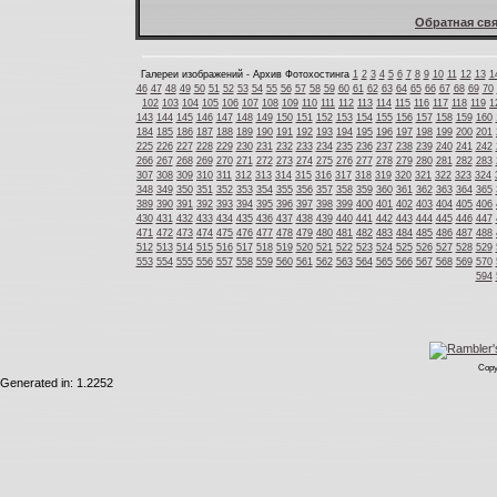
Обратная свя
Галереи изображений - Архив Фотохостинга
1
2
3
4
5
6
7
8
9
10
11
12
13
1
46
47
48
49
50
51
52
53
54
55
56
57
58
59
60
61
62
63
64
65
66
67
68
69
70
102
103
104
105
106
107
108
109
110
111
112
113
114
115
116
117
118
119
1
143
144
145
146
147
148
149
150
151
152
153
154
155
156
157
158
159
160
184
185
186
187
188
189
190
191
192
193
194
195
196
197
198
199
200
201
225
226
227
228
229
230
231
232
233
234
235
236
237
238
239
240
241
242
266
267
268
269
270
271
272
273
274
275
276
277
278
279
280
281
282
283
307
308
309
310
311
312
313
314
315
316
317
318
319
320
321
322
323
324
348
349
350
351
352
353
354
355
356
357
358
359
360
361
362
363
364
365
389
390
391
392
393
394
395
396
397
398
399
400
401
402
403
404
405
406
430
431
432
433
434
435
436
437
438
439
440
441
442
443
444
445
446
447
471
472
473
474
475
476
477
478
479
480
481
482
483
484
485
486
487
488
512
513
514
515
516
517
518
519
520
521
522
523
524
525
526
527
528
529
553
554
555
556
557
558
559
560
561
562
563
564
565
566
567
568
569
570
594
Copy
Generated in: 1.2252