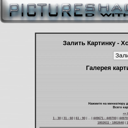
Залить Картинку - Х
Галерея карт
Нажмите на миниатюру д
Всего кар
<< 
1 - 30
|
31 - 60
|
61 - 90
| ... |
449671 - 449700
|
44970
1802611 - 1802640
|