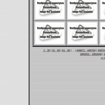
1 - 30
|
31 - 60
|
61 - 90
| ... |
449671 - 449700
|
44970
1802611 - 1802640
|
<< 