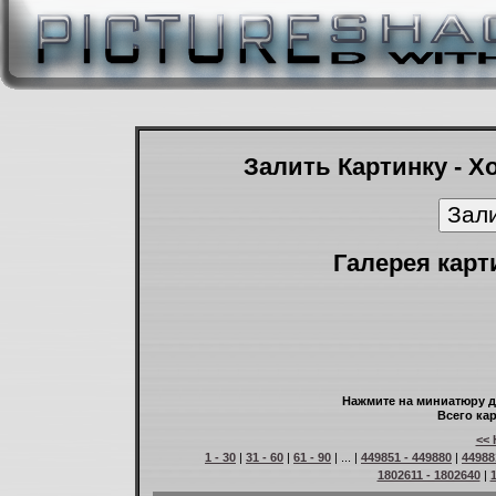
Залить Картинку - Х
Галерея карт
Нажмите на миниатюру д
Всего кар
<< 
1 - 30
|
31 - 60
|
61 - 90
| ... |
449851 - 449880
|
44988
1802611 - 1802640
|