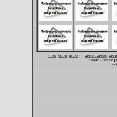
1 - 30
|
31 - 60
|
61 - 90
| ... |
449851 - 449880
|
44988
1802611 - 1802640
|
<< 