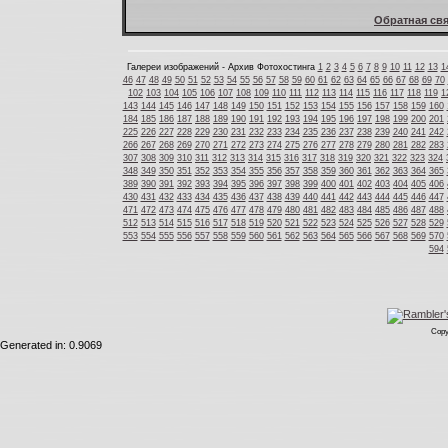
Обратная свя
Галереи изображений - Архив Фотохостинга
1
2
3
4
5
6
7
8
9
10
11
12
13
1
46
47
48
49
50
51
52
53
54
55
56
57
58
59
60
61
62
63
64
65
66
67
68
69
70
102
103
104
105
106
107
108
109
110
111
112
113
114
115
116
117
118
119
1
143
144
145
146
147
148
149
150
151
152
153
154
155
156
157
158
159
160
184
185
186
187
188
189
190
191
192
193
194
195
196
197
198
199
200
201
225
226
227
228
229
230
231
232
233
234
235
236
237
238
239
240
241
242
266
267
268
269
270
271
272
273
274
275
276
277
278
279
280
281
282
283
307
308
309
310
311
312
313
314
315
316
317
318
319
320
321
322
323
324
348
349
350
351
352
353
354
355
356
357
358
359
360
361
362
363
364
365
389
390
391
392
393
394
395
396
397
398
399
400
401
402
403
404
405
406
430
431
432
433
434
435
436
437
438
439
440
441
442
443
444
445
446
447
471
472
473
474
475
476
477
478
479
480
481
482
483
484
485
486
487
488
512
513
514
515
516
517
518
519
520
521
522
523
524
525
526
527
528
529
553
554
555
556
557
558
559
560
561
562
563
564
565
566
567
568
569
570
594
Copy
Generated in: 0.9069