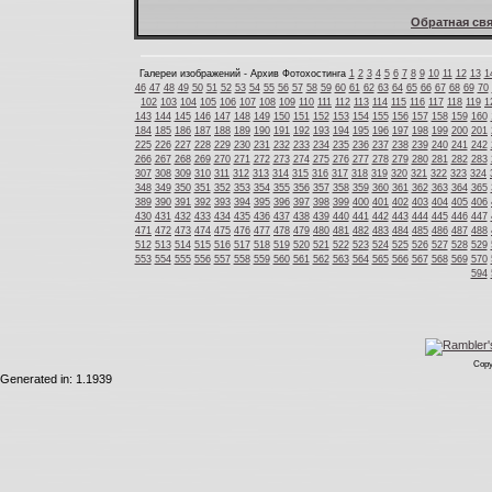
Обратная свя
Галереи изображений - Архив Фотохостинга
1
2
3
4
5
6
7
8
9
10
11
12
13
1
46
47
48
49
50
51
52
53
54
55
56
57
58
59
60
61
62
63
64
65
66
67
68
69
70
102
103
104
105
106
107
108
109
110
111
112
113
114
115
116
117
118
119
1
143
144
145
146
147
148
149
150
151
152
153
154
155
156
157
158
159
160
184
185
186
187
188
189
190
191
192
193
194
195
196
197
198
199
200
201
225
226
227
228
229
230
231
232
233
234
235
236
237
238
239
240
241
242
266
267
268
269
270
271
272
273
274
275
276
277
278
279
280
281
282
283
307
308
309
310
311
312
313
314
315
316
317
318
319
320
321
322
323
324
348
349
350
351
352
353
354
355
356
357
358
359
360
361
362
363
364
365
389
390
391
392
393
394
395
396
397
398
399
400
401
402
403
404
405
406
430
431
432
433
434
435
436
437
438
439
440
441
442
443
444
445
446
447
471
472
473
474
475
476
477
478
479
480
481
482
483
484
485
486
487
488
512
513
514
515
516
517
518
519
520
521
522
523
524
525
526
527
528
529
553
554
555
556
557
558
559
560
561
562
563
564
565
566
567
568
569
570
594
Copy
Generated in: 1.1939