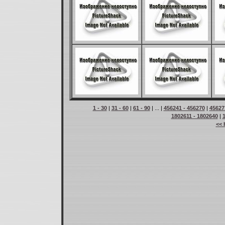
1 - 30
|
31 - 60
|
61 - 90
| ... |
456241 - 456270
|
45627
1802611 - 1802640
|
<< 