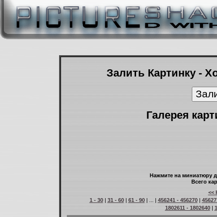
Залить Картинку - Х
Галерея карт
Нажмите на миниатюру д
Всего кар
<< 
1 - 30
|
31 - 60
|
61 - 90
| ... |
456241 - 456270
|
45627
1802611 - 1802640
|