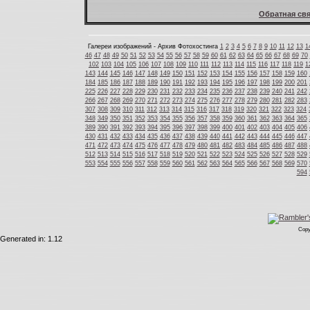
Обратная свя
Галереи изображений - Архив Фотохостинга
1
2
3
4
5
6
7
8
9
10
11
12
13
1
46
47
48
49
50
51
52
53
54
55
56
57
58
59
60
61
62
63
64
65
66
67
68
69
70
102
103
104
105
106
107
108
109
110
111
112
113
114
115
116
117
118
119
1
143
144
145
146
147
148
149
150
151
152
153
154
155
156
157
158
159
160
184
185
186
187
188
189
190
191
192
193
194
195
196
197
198
199
200
201
225
226
227
228
229
230
231
232
233
234
235
236
237
238
239
240
241
242
266
267
268
269
270
271
272
273
274
275
276
277
278
279
280
281
282
283
307
308
309
310
311
312
313
314
315
316
317
318
319
320
321
322
323
324
348
349
350
351
352
353
354
355
356
357
358
359
360
361
362
363
364
365
389
390
391
392
393
394
395
396
397
398
399
400
401
402
403
404
405
406
430
431
432
433
434
435
436
437
438
439
440
441
442
443
444
445
446
447
471
472
473
474
475
476
477
478
479
480
481
482
483
484
485
486
487
488
512
513
514
515
516
517
518
519
520
521
522
523
524
525
526
527
528
529
553
554
555
556
557
558
559
560
561
562
563
564
565
566
567
568
569
570
594
Copy
Generated in: 1.12