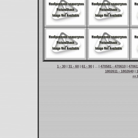
1 - 30
|
31 - 60
|
61 - 90
| ... |
470581 - 470610
|
47061
1802611 - 1802640
|
<< 