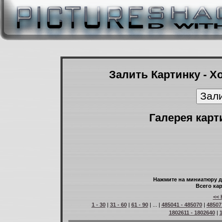
Залить Картинку - Х
Галерея карт
Нажмите на миниатюру д
Всего кар
<< 
1 - 30
|
31 - 60
|
61 - 90
| ... |
485041 - 485070
|
48507
1802611 - 1802640
|