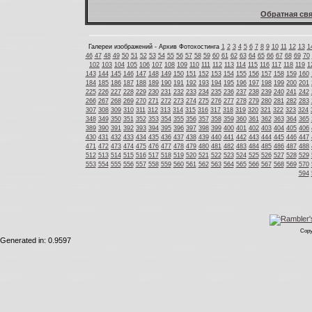
Обратная свя
Галереи изображений - Архив Фотохостинга
1
2
3
4
5
6
7
8
9
10
11
12
13
1
46
47
48
49
50
51
52
53
54
55
56
57
58
59
60
61
62
63
64
65
66
67
68
69
70
102
103
104
105
106
107
108
109
110
111
112
113
114
115
116
117
118
119
1
143
144
145
146
147
148
149
150
151
152
153
154
155
156
157
158
159
160
184
185
186
187
188
189
190
191
192
193
194
195
196
197
198
199
200
201
225
226
227
228
229
230
231
232
233
234
235
236
237
238
239
240
241
242
266
267
268
269
270
271
272
273
274
275
276
277
278
279
280
281
282
283
307
308
309
310
311
312
313
314
315
316
317
318
319
320
321
322
323
324
348
349
350
351
352
353
354
355
356
357
358
359
360
361
362
363
364
365
389
390
391
392
393
394
395
396
397
398
399
400
401
402
403
404
405
406
430
431
432
433
434
435
436
437
438
439
440
441
442
443
444
445
446
447
471
472
473
474
475
476
477
478
479
480
481
482
483
484
485
486
487
488
512
513
514
515
516
517
518
519
520
521
522
523
524
525
526
527
528
529
553
554
555
556
557
558
559
560
561
562
563
564
565
566
567
568
569
570
594
Copy
Generated in: 0.9597