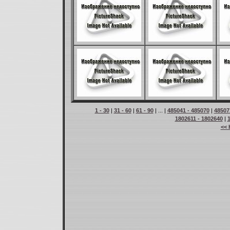
1 - 30
|
31 - 60
|
61 - 90
| ... |
485041 - 485070
|
48507
1802611 - 1802640
|
<< 