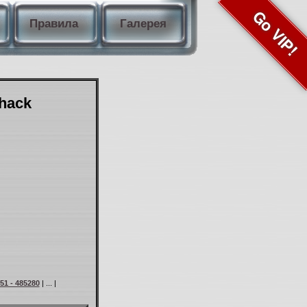
Go VIP!
Правила
Галерея
Shack
51 - 485280
| ... |