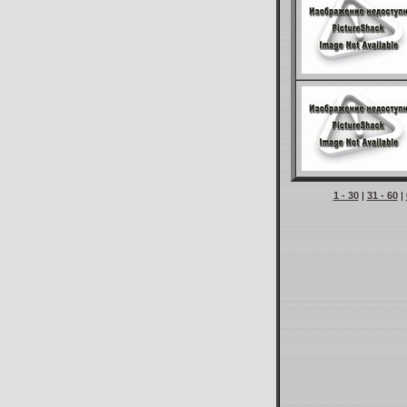
1 - 30
|
31 - 60
|