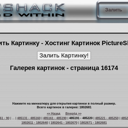
Залить
ть Картинку - Хостинг Картинок Picture
Галерея картинок - страница 16174
Нажмите на миниатюру для открытия картинки в полный размер.
Всего картинок в галерее: 1802681
<< Назад
Вперёд >>
61 - 90
| ... |
485131 - 485160
|
485161 - 485190
|
485191 - 485220
|
485221 - 485250
|
4852
1802611 - 1802640
|
1802641 - 1802670
|
1802671 - 1802681