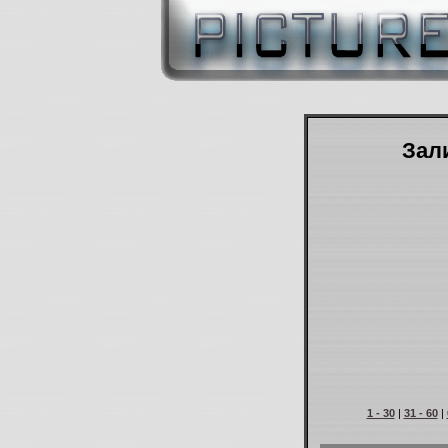
Зали
1 - 30
|
31 - 60
|