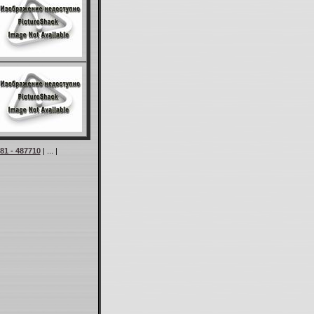
81 - 487710
| ... |