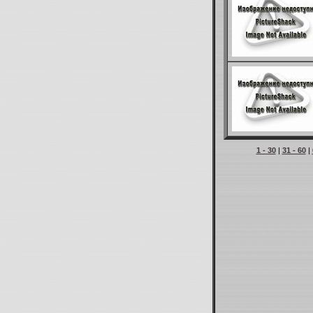
1 - 30
|
31 - 60
|