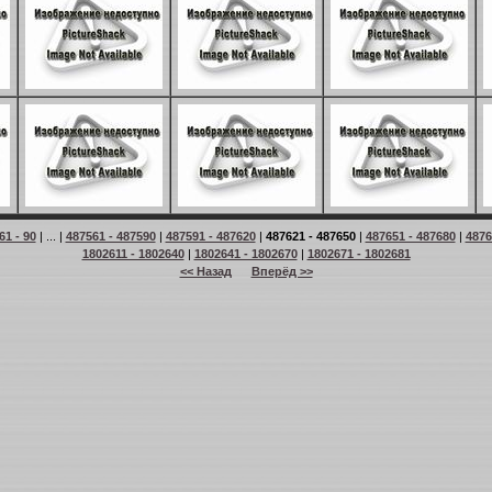
61 - 90
| ... |
487561 - 487590
|
487591 - 487620
|
487621 - 487650
|
487651 - 487680
|
4876
1802611 - 1802640
|
1802641 - 1802670
|
1802671 - 1802681
<< Назад
Вперёд >>