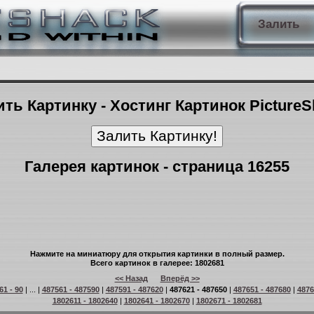
Залить
ть Картинку - Хостинг Картинок Picture
Галерея картинок - страница 16255
Нажмите на миниатюру для открытия картинки в полный размер.
Всего картинок в галерее: 1802681
<< Назад
Вперёд >>
61 - 90
| ... |
487561 - 487590
|
487591 - 487620
|
487621 - 487650
|
487651 - 487680
|
4876
1802611 - 1802640
|
1802641 - 1802670
|
1802671 - 1802681