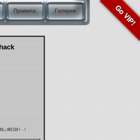
Go VIP!
Правила
Галерея
Shack
81 - 487710
| ... |