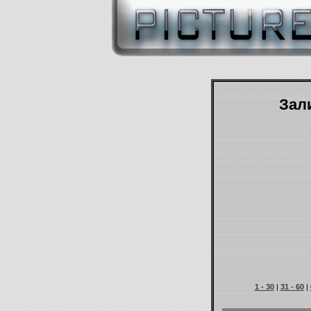
Зали
1 - 30
|
31 - 60
|