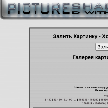
Залить Картинку - Х
Галерея карт
Нажмите на миниатюру д
Всего кар
<< 
1 - 30
|
31 - 60
|
61 - 90
| ... |
488131 - 488160
|
48816
1802611 - 1802640
|