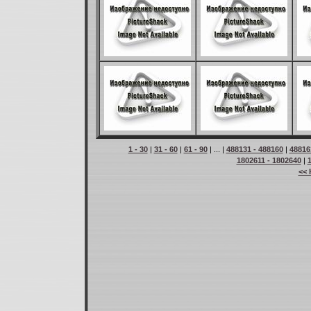
1 - 30
|
31 - 60
|
61 - 90
| ... |
488131 - 488160
|
48816
1802611 - 1802640
|
<< 