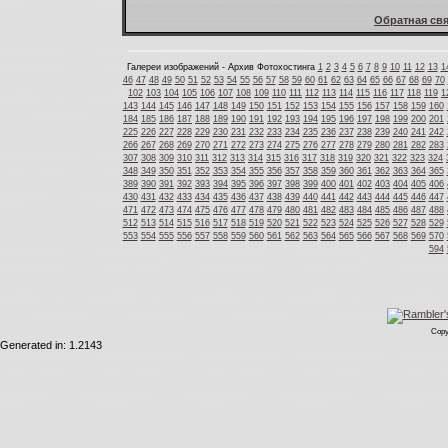
Обратная свя
Галереи изображений - Архив Фотохостинга
1
2
3
4
5
6
7
8
9
10
11
12
13
1
46
47
48
49
50
51
52
53
54
55
56
57
58
59
60
61
62
63
64
65
66
67
68
69
70
102
103
104
105
106
107
108
109
110
111
112
113
114
115
116
117
118
119
1
143
144
145
146
147
148
149
150
151
152
153
154
155
156
157
158
159
160
184
185
186
187
188
189
190
191
192
193
194
195
196
197
198
199
200
201
225
226
227
228
229
230
231
232
233
234
235
236
237
238
239
240
241
242
266
267
268
269
270
271
272
273
274
275
276
277
278
279
280
281
282
283
307
308
309
310
311
312
313
314
315
316
317
318
319
320
321
322
323
324
348
349
350
351
352
353
354
355
356
357
358
359
360
361
362
363
364
365
389
390
391
392
393
394
395
396
397
398
399
400
401
402
403
404
405
406
430
431
432
433
434
435
436
437
438
439
440
441
442
443
444
445
446
447
471
472
473
474
475
476
477
478
479
480
481
482
483
484
485
486
487
488
512
513
514
515
516
517
518
519
520
521
522
523
524
525
526
527
528
529
553
554
555
556
557
558
559
560
561
562
563
564
565
566
567
568
569
570
594
Copy
Generated in: 1.2143