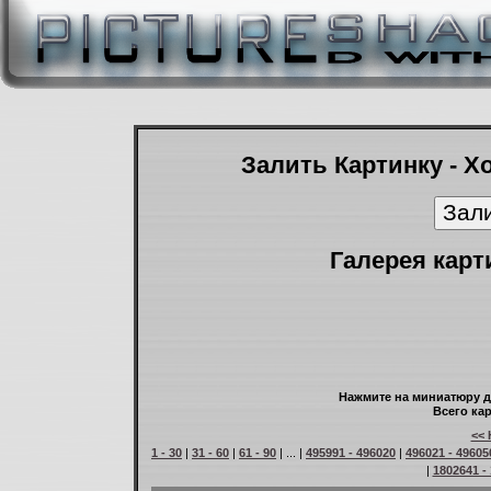
Залить Картинку - Х
Галерея карт
Нажмите на миниатюру д
Всего кар
<< 
1 - 30
|
31 - 60
|
61 - 90
| ... |
495991 - 496020
|
496021 - 49605
|
1802641 -