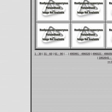
1 - 30
|
31 - 60
|
61 - 90
| ... |
495991 - 496020
|
496021 - 49605
|
1802641 -
<< 