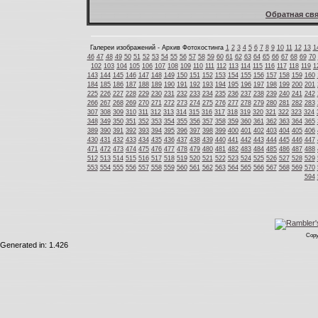
Обратная свя
Галереи изображений - Архив Фотохостинга
1
2
3
4
5
6
7
8
9
10
11
12
13
1
46
47
48
49
50
51
52
53
54
55
56
57
58
59
60
61
62
63
64
65
66
67
68
69
70
102
103
104
105
106
107
108
109
110
111
112
113
114
115
116
117
118
119
1
143
144
145
146
147
148
149
150
151
152
153
154
155
156
157
158
159
160
184
185
186
187
188
189
190
191
192
193
194
195
196
197
198
199
200
201
225
226
227
228
229
230
231
232
233
234
235
236
237
238
239
240
241
242
266
267
268
269
270
271
272
273
274
275
276
277
278
279
280
281
282
283
307
308
309
310
311
312
313
314
315
316
317
318
319
320
321
322
323
324
348
349
350
351
352
353
354
355
356
357
358
359
360
361
362
363
364
365
389
390
391
392
393
394
395
396
397
398
399
400
401
402
403
404
405
406
430
431
432
433
434
435
436
437
438
439
440
441
442
443
444
445
446
447
471
472
473
474
475
476
477
478
479
480
481
482
483
484
485
486
487
488
512
513
514
515
516
517
518
519
520
521
522
523
524
525
526
527
528
529
553
554
555
556
557
558
559
560
561
562
563
564
565
566
567
568
569
570
594
Copy
Generated in: 1.426