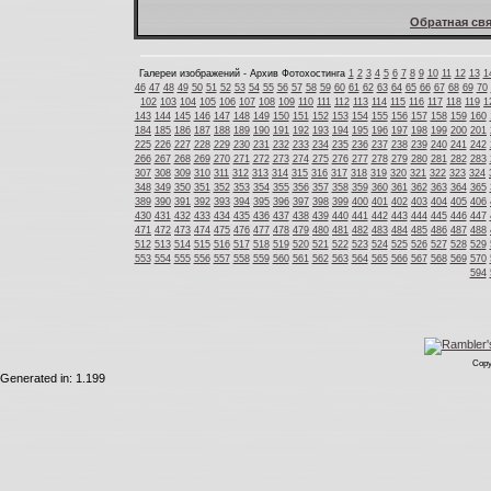
Обратная свя
Галереи изображений - Архив Фотохостинга
1
2
3
4
5
6
7
8
9
10
11
12
13
1
46
47
48
49
50
51
52
53
54
55
56
57
58
59
60
61
62
63
64
65
66
67
68
69
70
102
103
104
105
106
107
108
109
110
111
112
113
114
115
116
117
118
119
1
143
144
145
146
147
148
149
150
151
152
153
154
155
156
157
158
159
160
184
185
186
187
188
189
190
191
192
193
194
195
196
197
198
199
200
201
225
226
227
228
229
230
231
232
233
234
235
236
237
238
239
240
241
242
266
267
268
269
270
271
272
273
274
275
276
277
278
279
280
281
282
283
307
308
309
310
311
312
313
314
315
316
317
318
319
320
321
322
323
324
348
349
350
351
352
353
354
355
356
357
358
359
360
361
362
363
364
365
389
390
391
392
393
394
395
396
397
398
399
400
401
402
403
404
405
406
430
431
432
433
434
435
436
437
438
439
440
441
442
443
444
445
446
447
471
472
473
474
475
476
477
478
479
480
481
482
483
484
485
486
487
488
512
513
514
515
516
517
518
519
520
521
522
523
524
525
526
527
528
529
553
554
555
556
557
558
559
560
561
562
563
564
565
566
567
568
569
570
594
Copy
Generated in: 1.199