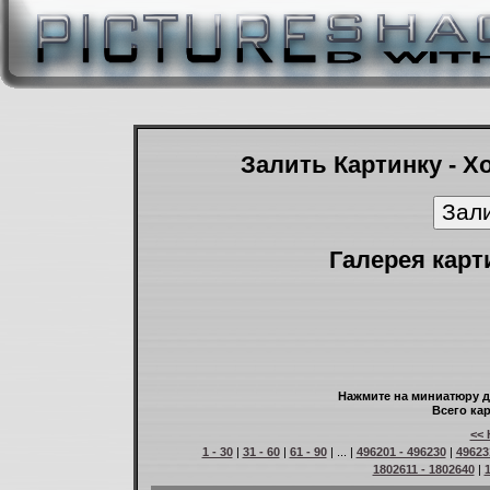
Залить Картинку - Х
Галерея карт
Нажмите на миниатюру д
Всего кар
<< 
1 - 30
|
31 - 60
|
61 - 90
| ... |
496201 - 496230
|
49623
1802611 - 1802640
|