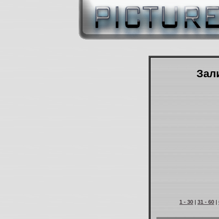
Зали
1 - 30
|
31 - 60
|