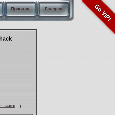
Go VIP!
Правила
Галерея
Shack
31 - 504060
| ... |