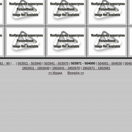
61 - 90
| ... |
503911 - 503940
|
503941 - 503970
|
503971 - 504000
|
504001 - 504030
|
5040
1802611 - 1802640
|
1802641 - 1802670
|
1802671 - 1802681
<< Назад
Вперёд >>