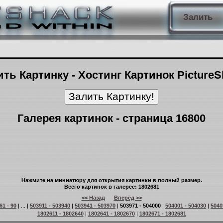
Залить
ть Картинку - Хостинг Картинок Picture
Галерея картинок - страница 16800
Нажмите на миниатюру для открытия картинки в полный размер.
Всего картинок в галерее: 1802681
<< Назад
Вперёд >>
61 - 90
| ... |
503911 - 503940
|
503941 - 503970
|
503971 - 504000
|
504001 - 504030
|
5040
1802611 - 1802640
|
1802641 - 1802670
|
1802671 - 1802681