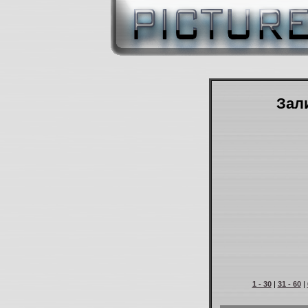
Зали
1 - 30
|
31 - 60
|