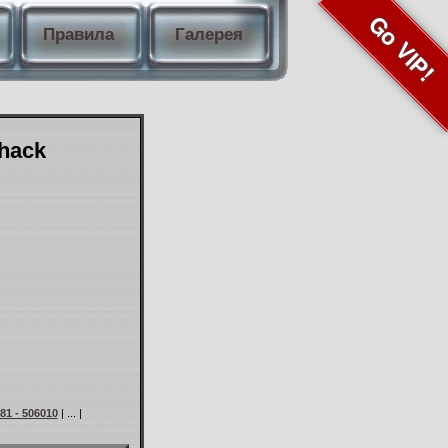
Go VIP!
Правила
Галерея
Shack
81 - 506010
| ... |