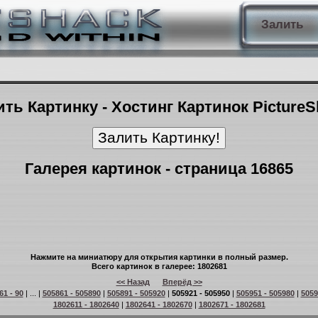
Залить
ть Картинку - Хостинг Картинок Picture
Галерея картинок - страница 16865
Нажмите на миниатюру для открытия картинки в полный размер.
Всего картинок в галерее: 1802681
<< Назад
Вперёд >>
61 - 90
| ... |
505861 - 505890
|
505891 - 505920
|
505921 - 505950
|
505951 - 505980
|
5059
1802611 - 1802640
|
1802641 - 1802670
|
1802671 - 1802681