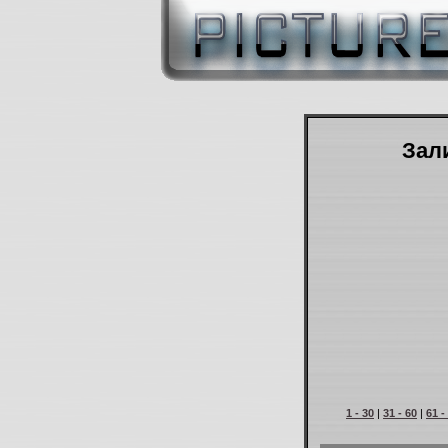
Зали
1 - 30
|
31 - 60
|
61 -