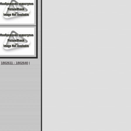
|
1802611 - 1802640
|