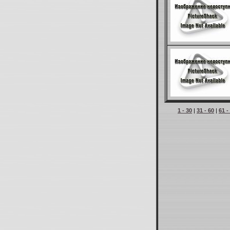
1 - 30
|
31 - 60
|
61 -