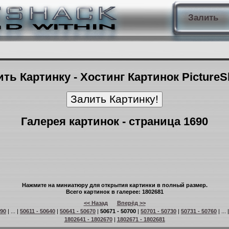
Залить
ть Картинку - Хостинг Картинок Picture
Галерея картинок - страница 1690
Нажмите на миниатюру для открытия картинки в полный размер.
Всего картинок в галерее: 1802681
<< Назад
Вперёд >>
 90
| ... |
50611 - 50640
|
50641 - 50670
|
50671 - 50700
|
50701 - 50730
|
50731 - 50760
| ... 
1802641 - 1802670
|
1802671 - 1802681