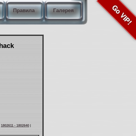
Go VIP!
Правила
Галерея
Shack
|
1802611 - 1802640
|