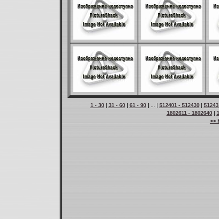
1 - 30
|
31 - 60
|
61 - 90
| ... |
512401 - 512430
|
51243
1802611 - 1802640
|
<< 