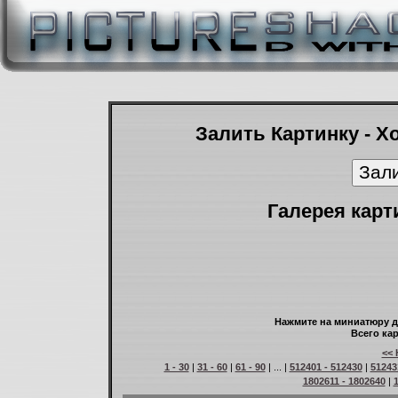
Залить Картинку - Х
Галерея карт
Нажмите на миниатюру д
Всего кар
<< 
1 - 30
|
31 - 60
|
61 - 90
| ... |
512401 - 512430
|
51243
1802611 - 1802640
|