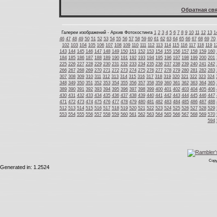
Обратная свя
Галереи изображений - Архив Фотохостинга
1
2
3
4
5
6
7
8
9
10
11
12
13
1
46
47
48
49
50
51
52
53
54
55
56
57
58
59
60
61
62
63
64
65
66
67
68
69
70
102
103
104
105
106
107
108
109
110
111
112
113
114
115
116
117
118
119
1
143
144
145
146
147
148
149
150
151
152
153
154
155
156
157
158
159
160
184
185
186
187
188
189
190
191
192
193
194
195
196
197
198
199
200
201
225
226
227
228
229
230
231
232
233
234
235
236
237
238
239
240
241
242
266
267
268
269
270
271
272
273
274
275
276
277
278
279
280
281
282
283
307
308
309
310
311
312
313
314
315
316
317
318
319
320
321
322
323
324
348
349
350
351
352
353
354
355
356
357
358
359
360
361
362
363
364
365
389
390
391
392
393
394
395
396
397
398
399
400
401
402
403
404
405
406
430
431
432
433
434
435
436
437
438
439
440
441
442
443
444
445
446
447
471
472
473
474
475
476
477
478
479
480
481
482
483
484
485
486
487
488
512
513
514
515
516
517
518
519
520
521
522
523
524
525
526
527
528
529
553
554
555
556
557
558
559
560
561
562
563
564
565
566
567
568
569
570
594
Copy
Generated in: 1.2524