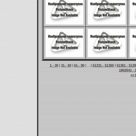
1 - 30
|
31 - 60
|
61 - 90
| ... |
51331 - 51360
|
51361 - 513
1802641 - 
<< 