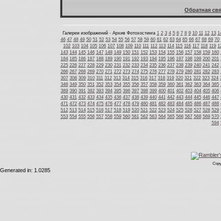
Обратная свя
Галереи изображений - Архив Фотохостинга
1
2
3
4
5
6
7
8
9
10
11
12
13
1
46
47
48
49
50
51
52
53
54
55
56
57
58
59
60
61
62
63
64
65
66
67
68
69
70
102
103
104
105
106
107
108
109
110
111
112
113
114
115
116
117
118
119
1
143
144
145
146
147
148
149
150
151
152
153
154
155
156
157
158
159
160
184
185
186
187
188
189
190
191
192
193
194
195
196
197
198
199
200
201
225
226
227
228
229
230
231
232
233
234
235
236
237
238
239
240
241
242
266
267
268
269
270
271
272
273
274
275
276
277
278
279
280
281
282
283
307
308
309
310
311
312
313
314
315
316
317
318
319
320
321
322
323
324
348
349
350
351
352
353
354
355
356
357
358
359
360
361
362
363
364
365
389
390
391
392
393
394
395
396
397
398
399
400
401
402
403
404
405
406
430
431
432
433
434
435
436
437
438
439
440
441
442
443
444
445
446
447
471
472
473
474
475
476
477
478
479
480
481
482
483
484
485
486
487
488
512
513
514
515
516
517
518
519
520
521
522
523
524
525
526
527
528
529
553
554
555
556
557
558
559
560
561
562
563
564
565
566
567
568
569
570
594
Copy
Generated in: 1.0285