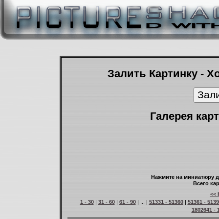
Залить Картинку - Х
Галерея карт
Нажмите на миниатюру д
Всего кар
<< 
1 - 30
|
31 - 60
|
61 - 90
| ... |
51331 - 51360
|
51361 - 513
1802641 - 