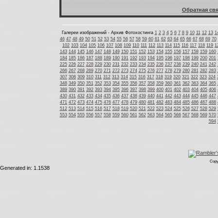
Обратная свя
Галереи изображений - Архив Фотохостинга
1
2
3
4
5
6
7
8
9
10
11
12
13
1
46
47
48
49
50
51
52
53
54
55
56
57
58
59
60
61
62
63
64
65
66
67
68
69
70
102
103
104
105
106
107
108
109
110
111
112
113
114
115
116
117
118
119
1
143
144
145
146
147
148
149
150
151
152
153
154
155
156
157
158
159
160
184
185
186
187
188
189
190
191
192
193
194
195
196
197
198
199
200
201
225
226
227
228
229
230
231
232
233
234
235
236
237
238
239
240
241
242
266
267
268
269
270
271
272
273
274
275
276
277
278
279
280
281
282
283
307
308
309
310
311
312
313
314
315
316
317
318
319
320
321
322
323
324
348
349
350
351
352
353
354
355
356
357
358
359
360
361
362
363
364
365
389
390
391
392
393
394
395
396
397
398
399
400
401
402
403
404
405
406
430
431
432
433
434
435
436
437
438
439
440
441
442
443
444
445
446
447
471
472
473
474
475
476
477
478
479
480
481
482
483
484
485
486
487
488
512
513
514
515
516
517
518
519
520
521
522
523
524
525
526
527
528
529
553
554
555
556
557
558
559
560
561
562
563
564
565
566
567
568
569
570
594
Copy
Generated in: 1.1538