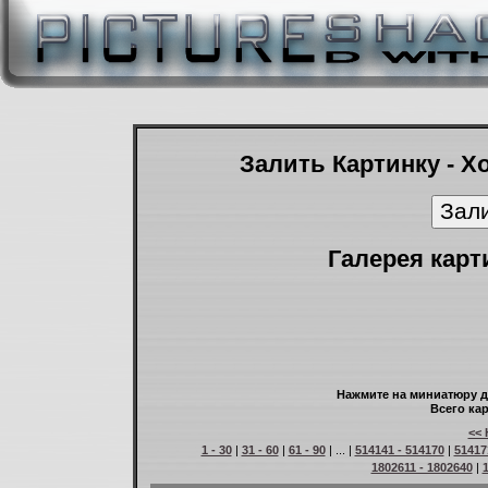
Залить Картинку - Х
Галерея карт
Нажмите на миниатюру д
Всего кар
<< 
1 - 30
|
31 - 60
|
61 - 90
| ... |
514141 - 514170
|
51417
1802611 - 1802640
|