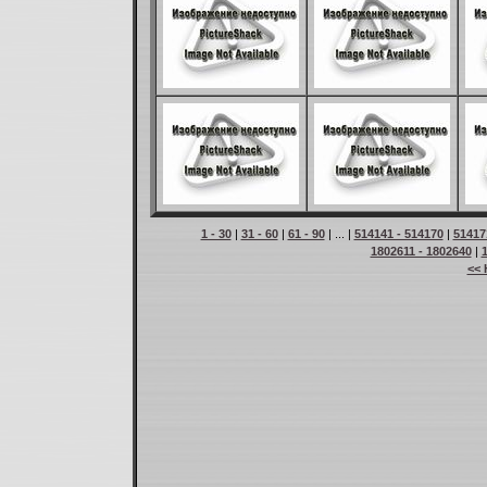
1 - 30
|
31 - 60
|
61 - 90
| ... |
514141 - 514170
|
51417
1802611 - 1802640
|
<< 