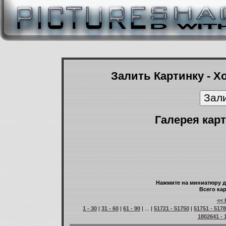
Залить Картинку - Х
Галерея карт
Нажмите на миниатюру д
Всего кар
<< 
1 - 30
|
31 - 60
|
61 - 90
| ... |
51721 - 51750
|
51751 - 517
1802641 - 