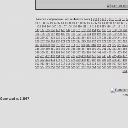
Обратная свя
Галереи изображений - Архив Фотохостинга
1
2
3
4
5
6
7
8
9
10
11
12
13
1
46
47
48
49
50
51
52
53
54
55
56
57
58
59
60
61
62
63
64
65
66
67
68
69
70
102
103
104
105
106
107
108
109
110
111
112
113
114
115
116
117
118
119
1
143
144
145
146
147
148
149
150
151
152
153
154
155
156
157
158
159
160
184
185
186
187
188
189
190
191
192
193
194
195
196
197
198
199
200
201
225
226
227
228
229
230
231
232
233
234
235
236
237
238
239
240
241
242
266
267
268
269
270
271
272
273
274
275
276
277
278
279
280
281
282
283
307
308
309
310
311
312
313
314
315
316
317
318
319
320
321
322
323
324
348
349
350
351
352
353
354
355
356
357
358
359
360
361
362
363
364
365
389
390
391
392
393
394
395
396
397
398
399
400
401
402
403
404
405
406
430
431
432
433
434
435
436
437
438
439
440
441
442
443
444
445
446
447
471
472
473
474
475
476
477
478
479
480
481
482
483
484
485
486
487
488
512
513
514
515
516
517
518
519
520
521
522
523
524
525
526
527
528
529
553
554
555
556
557
558
559
560
561
562
563
564
565
566
567
568
569
570
594
Copy
Generated in: 1.3967