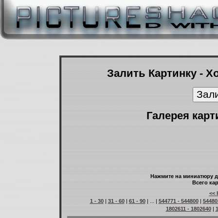
Залить Картинку - Х
Галерея карт
Нажмите на миниатюру д
Всего кар
<< 
1 - 30
|
31 - 60
|
61 - 90
| ... |
544771 - 544800
|
54480
1802611 - 1802640
|