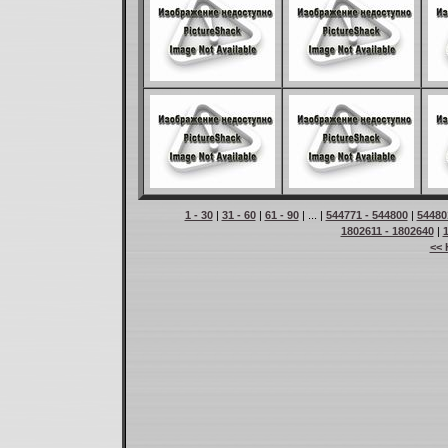
1 - 30
|
31 - 60
|
61 - 90
| ... |
544771 - 544800
|
54480
1802611 - 1802640
|
<< 