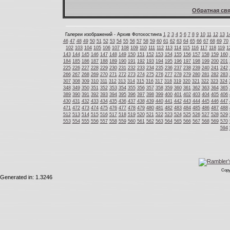
Обратная свя
Галереи изображений - Архив Фотохостинга
1
2
3
4
5
6
7
8
9
10
11
12
13
1
46
47
48
49
50
51
52
53
54
55
56
57
58
59
60
61
62
63
64
65
66
67
68
69
70
102
103
104
105
106
107
108
109
110
111
112
113
114
115
116
117
118
119
1
143
144
145
146
147
148
149
150
151
152
153
154
155
156
157
158
159
160
184
185
186
187
188
189
190
191
192
193
194
195
196
197
198
199
200
201
225
226
227
228
229
230
231
232
233
234
235
236
237
238
239
240
241
242
266
267
268
269
270
271
272
273
274
275
276
277
278
279
280
281
282
283
307
308
309
310
311
312
313
314
315
316
317
318
319
320
321
322
323
324
348
349
350
351
352
353
354
355
356
357
358
359
360
361
362
363
364
365
389
390
391
392
393
394
395
396
397
398
399
400
401
402
403
404
405
406
430
431
432
433
434
435
436
437
438
439
440
441
442
443
444
445
446
447
471
472
473
474
475
476
477
478
479
480
481
482
483
484
485
486
487
488
512
513
514
515
516
517
518
519
520
521
522
523
524
525
526
527
528
529
553
554
555
556
557
558
559
560
561
562
563
564
565
566
567
568
569
570
594
Copy
Generated in: 1.3246