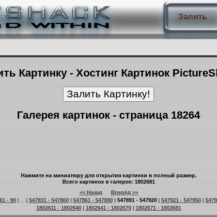
Залить
ть Картинку - Хостинг Картинок Picture
Галерея картинок - страница 18264
Нажмите на миниатюру для открытия картинки в полный размер.
Всего картинок в галерее: 1802681
<< Назад
Вперёд >>
61 - 90
| ... |
547831 - 547860
|
547861 - 547890
|
547891 - 547920
|
547921 - 547950
|
5479
1802611 - 1802640
|
1802641 - 1802670
|
1802671 - 1802681