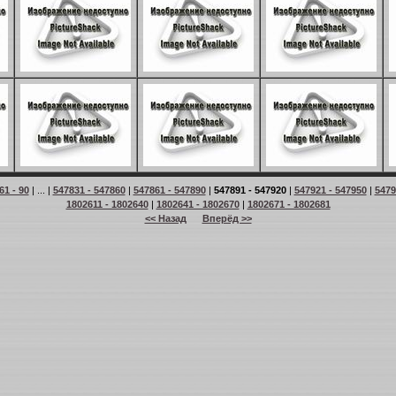
61 - 90
| ... |
547831 - 547860
|
547861 - 547890
|
547891 - 547920
|
547921 - 547950
|
5479
1802611 - 1802640
|
1802641 - 1802670
|
1802671 - 1802681
<< Назад
Вперёд >>