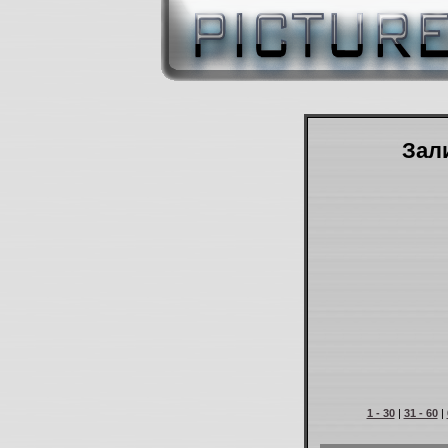
Зали
1 - 30
|
31 - 60
|