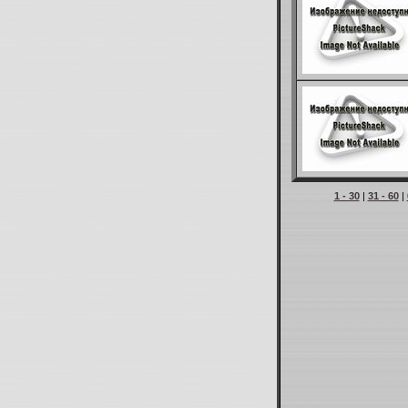
1 - 30
|
31 - 60
|