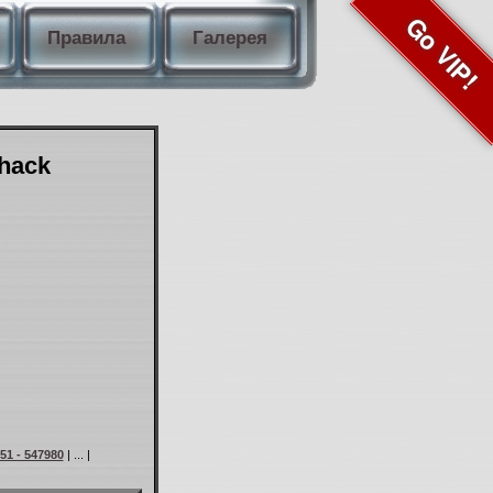
Go VIP!
Правила
Галерея
Shack
51 - 547980
| ... |