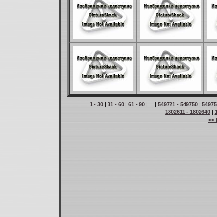
1 - 30
|
31 - 60
|
61 - 90
| ... |
549721 - 549750
|
54975
1802611 - 1802640
|
<< 