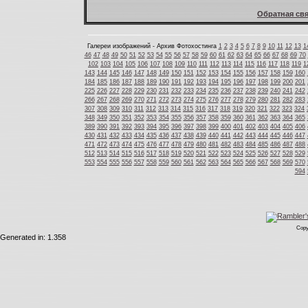
Обратная свя
Галереи изображений - Архив Фотохостинга
1
2
3
4
5
6
7
8
9
10
11
12
13
1
46
47
48
49
50
51
52
53
54
55
56
57
58
59
60
61
62
63
64
65
66
67
68
69
70
102
103
104
105
106
107
108
109
110
111
112
113
114
115
116
117
118
119
1
143
144
145
146
147
148
149
150
151
152
153
154
155
156
157
158
159
160
184
185
186
187
188
189
190
191
192
193
194
195
196
197
198
199
200
201
225
226
227
228
229
230
231
232
233
234
235
236
237
238
239
240
241
242
266
267
268
269
270
271
272
273
274
275
276
277
278
279
280
281
282
283
307
308
309
310
311
312
313
314
315
316
317
318
319
320
321
322
323
324
348
349
350
351
352
353
354
355
356
357
358
359
360
361
362
363
364
365
389
390
391
392
393
394
395
396
397
398
399
400
401
402
403
404
405
406
430
431
432
433
434
435
436
437
438
439
440
441
442
443
444
445
446
447
471
472
473
474
475
476
477
478
479
480
481
482
483
484
485
486
487
488
512
513
514
515
516
517
518
519
520
521
522
523
524
525
526
527
528
529
553
554
555
556
557
558
559
560
561
562
563
564
565
566
567
568
569
570
594
Copy
Generated in: 1.358