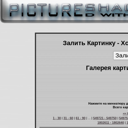
Залить Картинку - Х
Галерея карт
Нажмите на миниатюру д
Всего кар
<< 
1 - 30
|
31 - 60
|
61 - 90
| ... |
549721 - 549750
|
54975
1802611 - 1802640
|