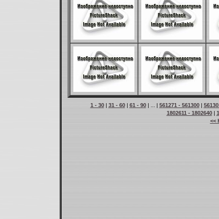
1 - 30
|
31 - 60
|
61 - 90
| ... |
561271 - 561300
|
56130
1802611 - 1802640
|
<< 