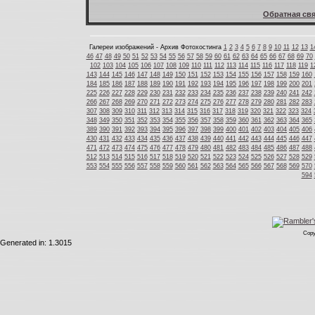
Обратная свя
Галереи изображений - Архив Фотохостинга
1
2
3
4
5
6
7
8
9
10
11
12
13
1
46
47
48
49
50
51
52
53
54
55
56
57
58
59
60
61
62
63
64
65
66
67
68
69
70
102
103
104
105
106
107
108
109
110
111
112
113
114
115
116
117
118
119
1
143
144
145
146
147
148
149
150
151
152
153
154
155
156
157
158
159
160
184
185
186
187
188
189
190
191
192
193
194
195
196
197
198
199
200
201
225
226
227
228
229
230
231
232
233
234
235
236
237
238
239
240
241
242
266
267
268
269
270
271
272
273
274
275
276
277
278
279
280
281
282
283
307
308
309
310
311
312
313
314
315
316
317
318
319
320
321
322
323
324
348
349
350
351
352
353
354
355
356
357
358
359
360
361
362
363
364
365
389
390
391
392
393
394
395
396
397
398
399
400
401
402
403
404
405
406
430
431
432
433
434
435
436
437
438
439
440
441
442
443
444
445
446
447
471
472
473
474
475
476
477
478
479
480
481
482
483
484
485
486
487
488
512
513
514
515
516
517
518
519
520
521
522
523
524
525
526
527
528
529
553
554
555
556
557
558
559
560
561
562
563
564
565
566
567
568
569
570
594
Copy
Generated in: 1.3015