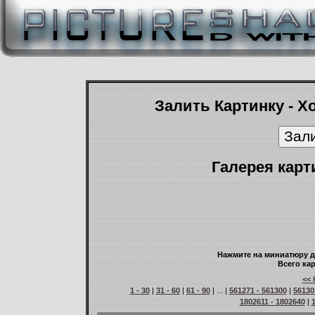
Залить Картинку - Х
Галерея карт
Нажмите на миниатюру д
Всего кар
<< 
1 - 30
|
31 - 60
|
61 - 90
| ... |
561271 - 561300
|
56130
1802611 - 1802640
|