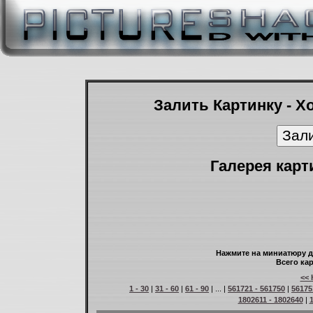
Залить Картинку - Х
Галерея карт
Нажмите на миниатюру д
Всего кар
<< 
1 - 30
|
31 - 60
|
61 - 90
| ... |
561721 - 561750
|
56175
1802611 - 1802640
|