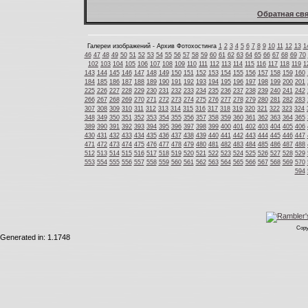
Обратная свя
Галереи изображений - Архив Фотохостинга
1
2
3
4
5
6
7
8
9
10
11
12
13
1
46
47
48
49
50
51
52
53
54
55
56
57
58
59
60
61
62
63
64
65
66
67
68
69
70
102
103
104
105
106
107
108
109
110
111
112
113
114
115
116
117
118
119
1
143
144
145
146
147
148
149
150
151
152
153
154
155
156
157
158
159
160
184
185
186
187
188
189
190
191
192
193
194
195
196
197
198
199
200
201
225
226
227
228
229
230
231
232
233
234
235
236
237
238
239
240
241
242
266
267
268
269
270
271
272
273
274
275
276
277
278
279
280
281
282
283
307
308
309
310
311
312
313
314
315
316
317
318
319
320
321
322
323
324
348
349
350
351
352
353
354
355
356
357
358
359
360
361
362
363
364
365
389
390
391
392
393
394
395
396
397
398
399
400
401
402
403
404
405
406
430
431
432
433
434
435
436
437
438
439
440
441
442
443
444
445
446
447
471
472
473
474
475
476
477
478
479
480
481
482
483
484
485
486
487
488
512
513
514
515
516
517
518
519
520
521
522
523
524
525
526
527
528
529
553
554
555
556
557
558
559
560
561
562
563
564
565
566
567
568
569
570
594
Copy
Generated in: 1.1748