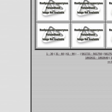
1 - 30
|
31 - 60
|
61 - 90
| ... |
561721 - 561750
|
56175
1802611 - 1802640
|
<< 