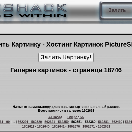
Залить
ть Картинку - Хостинг Картинок Picture
Галерея картинок - страница 18746
Нажмите на миниатюру для открытия картинки в полный размер.
Всего картинок в галерее: 1802681
<< Назад
Вперёд >>
61 - 90
| ... |
562291 - 562320
|
562321 - 562350
|
562351 - 562380
|
562381 - 562410
|
5624
1802611 - 1802640
|
1802641 - 1802670
|
1802671 - 1802681