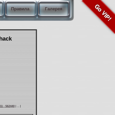
Go VIP!
Правила
Галерея
Shack
11 - 562440
| ... |