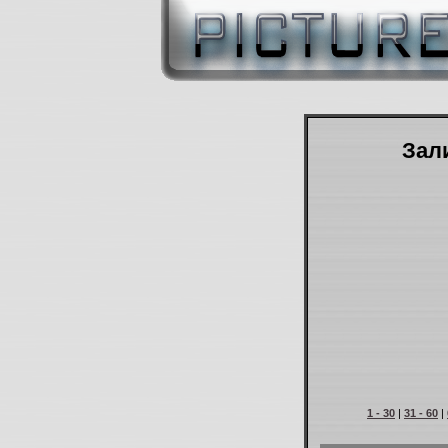
Зали
1 - 30
|
31 - 60
|