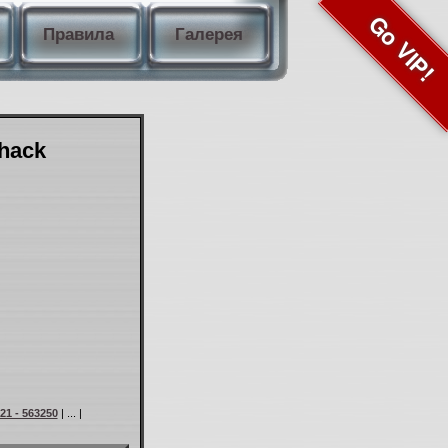
Go VIP!
Правила
Галерея
Shack
21 - 563250
| ... |