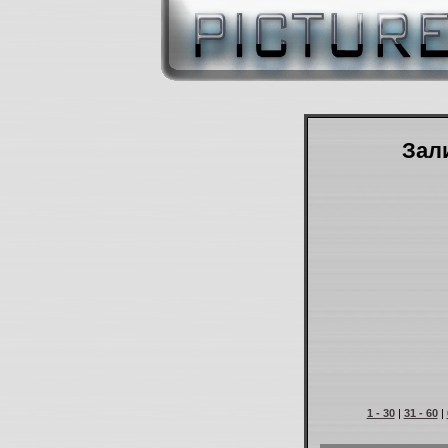
Зали
1 - 30
|
31 - 60
|