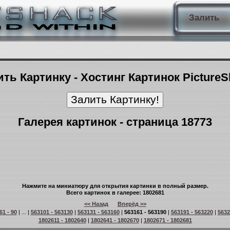
Залить
ть Картинку - Хостинг Картинок Picture
Галерея картинок - страница 18773
Нажмите на миниатюру для открытия картинки в полный размер.
Всего картинок в галерее: 1802681
<< Назад
Вперёд >>
61 - 90
| ... |
563101 - 563130
|
563131 - 563160
|
563161 - 563190
|
563191 - 563220
|
5632
1802611 - 1802640
|
1802641 - 1802670
|
1802671 - 1802681