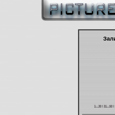
Зали
1 - 30
|
31 - 60
|