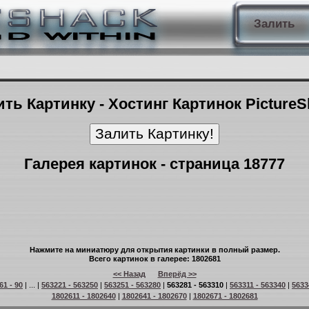
Залить
ть Картинку - Хостинг Картинок Picture
Галерея картинок - страница 18777
Нажмите на миниатюру для открытия картинки в полный размер.
Всего картинок в галерее: 1802681
<< Назад
Вперёд >>
61 - 90
| ... |
563221 - 563250
|
563251 - 563280
|
563281 - 563310
|
563311 - 563340
|
5633
1802611 - 1802640
|
1802641 - 1802670
|
1802671 - 1802681