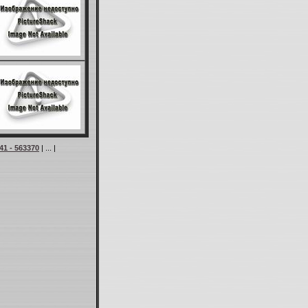
41 - 563370
| ... |