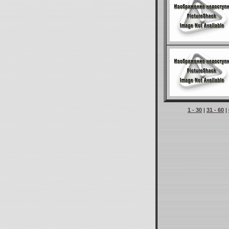
1 - 30
|
31 - 60
|