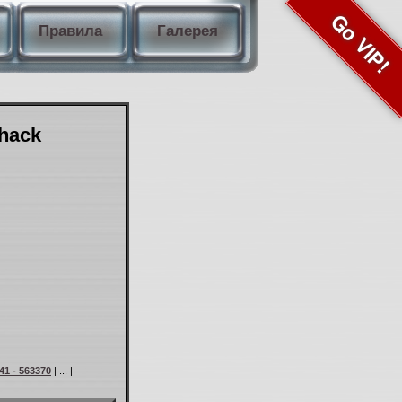
Go VIP!
Правила
Галерея
Shack
41 - 563370
| ... |