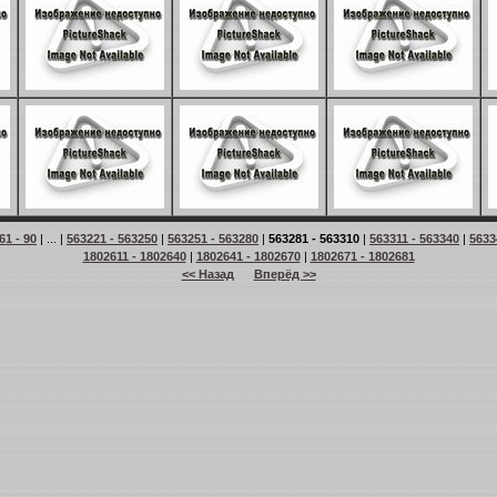
61 - 90
| ... |
563221 - 563250
|
563251 - 563280
|
563281 - 563310
|
563311 - 563340
|
5633
1802611 - 1802640
|
1802641 - 1802670
|
1802671 - 1802681
<< Назад
Вперёд >>