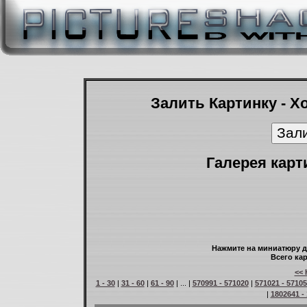
Залить Картинку - Х
Галерея карт
Нажмите на миниатюру д
Всего кар
<< 
1 - 30
|
31 - 60
|
61 - 90
| ... |
570991 - 571020
|
571021 - 5710
|
1802641 -