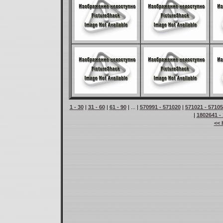
1 - 30
|
31 - 60
|
61 - 90
| ... |
570991 - 571020
|
571021 - 5710
|
1802641 -
<< 