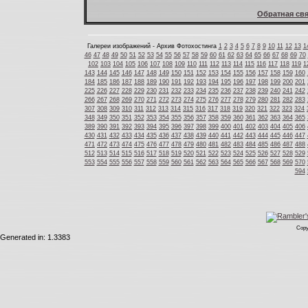
Обратная свя
Галереи изображений - Архив Фотохостинга
1
2
3
4
5
6
7
8
9
10
11
12
13
1
46
47
48
49
50
51
52
53
54
55
56
57
58
59
60
61
62
63
64
65
66
67
68
69
70
102
103
104
105
106
107
108
109
110
111
112
113
114
115
116
117
118
119
1
143
144
145
146
147
148
149
150
151
152
153
154
155
156
157
158
159
160
184
185
186
187
188
189
190
191
192
193
194
195
196
197
198
199
200
201
225
226
227
228
229
230
231
232
233
234
235
236
237
238
239
240
241
242
266
267
268
269
270
271
272
273
274
275
276
277
278
279
280
281
282
283
307
308
309
310
311
312
313
314
315
316
317
318
319
320
321
322
323
324
348
349
350
351
352
353
354
355
356
357
358
359
360
361
362
363
364
365
389
390
391
392
393
394
395
396
397
398
399
400
401
402
403
404
405
406
430
431
432
433
434
435
436
437
438
439
440
441
442
443
444
445
446
447
471
472
473
474
475
476
477
478
479
480
481
482
483
484
485
486
487
488
512
513
514
515
516
517
518
519
520
521
522
523
524
525
526
527
528
529
553
554
555
556
557
558
559
560
561
562
563
564
565
566
567
568
569
570
594
Copy
Generated in: 1.3383