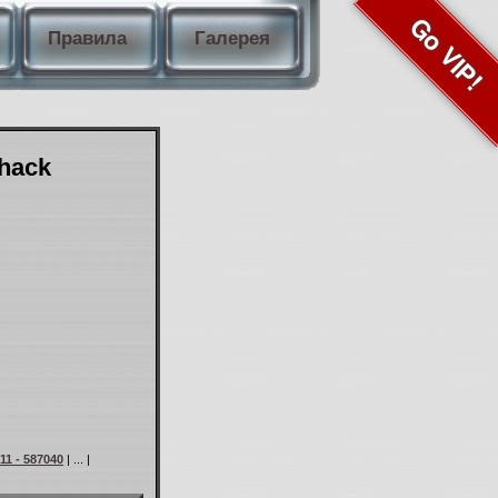
Go VIP!
Правила
Галерея
Shack
11 - 587040
| ... |