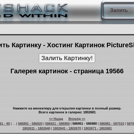
Залить
ть Картинку - Хостинг Картинок Picture
Галерея картинок - страница 19566
Нажмите на миниатюру для открытия картинки в полный размер.
Всего картинок в галерее: 1802681
<< Назад
Вперёд >>
61 - 90
| ... |
586891 - 586920
|
586921 - 586950
|
586951 - 586980
|
586981 - 587010
|
5870
1802611 - 1802640
|
1802641 - 1802670
|
1802671 - 1802681