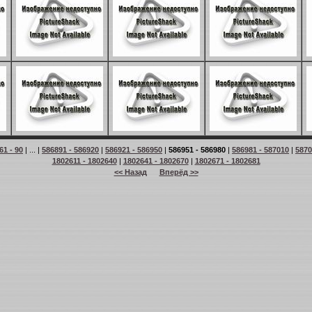
61 - 90
| ... |
586891 - 586920
|
586921 - 586950
|
586951 - 586980
|
586981 - 587010
|
5870
1802611 - 1802640
|
1802641 - 1802670
|
1802671 - 1802681
<< Назад
Вперёд >>