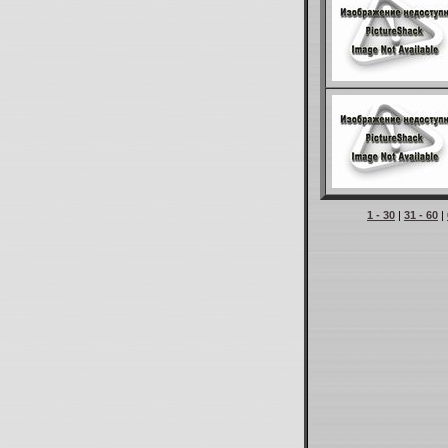
1 - 30
|
31 - 60
|