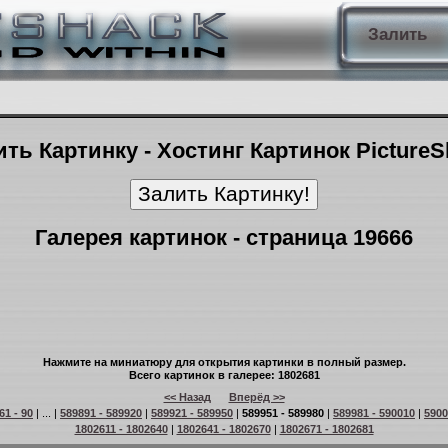
Залить
ть Картинку - Хостинг Картинок Picture
Галерея картинок - страница 19666
Нажмите на миниатюру для открытия картинки в полный размер.
Всего картинок в галерее: 1802681
<< Назад
Вперёд >>
61 - 90
| ... |
589891 - 589920
|
589921 - 589950
|
589951 - 589980
|
589981 - 590010
|
5900
1802611 - 1802640
|
1802641 - 1802670
|
1802671 - 1802681