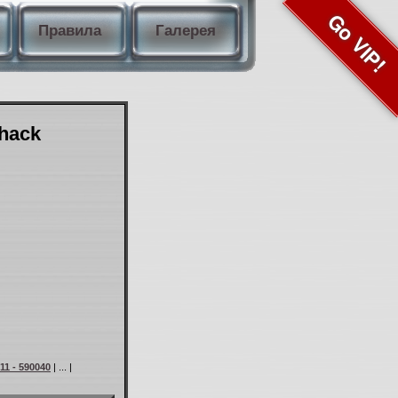
Go VIP!
Правила
Галерея
Shack
11 - 590040
| ... |