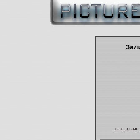
Зали
1 - 30
|
31 - 60
|