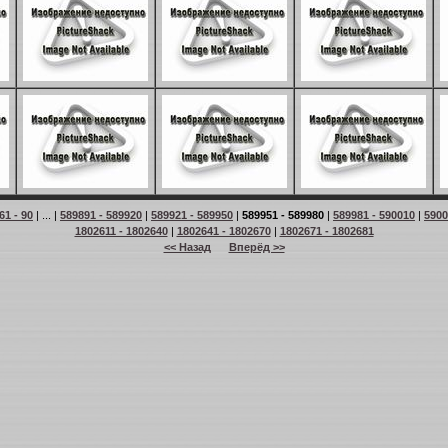
61 - 90
| ... |
589891 - 589920
|
589921 - 589950
|
589951 - 589980
|
589981 - 590010
|
5900
1802611 - 1802640
|
1802641 - 1802670
|
1802671 - 1802681
<< Назад
Вперёд >>