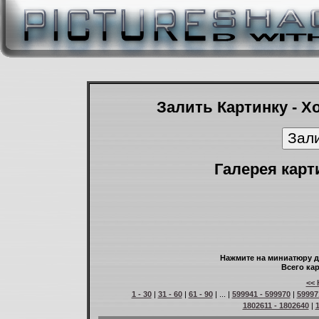
Залить Картинку - Х
Галерея карт
Нажмите на миниатюру д
Всего кар
<< 
1 - 30
|
31 - 60
|
61 - 90
| ... |
599941 - 599970
|
59997
1802611 - 1802640
|