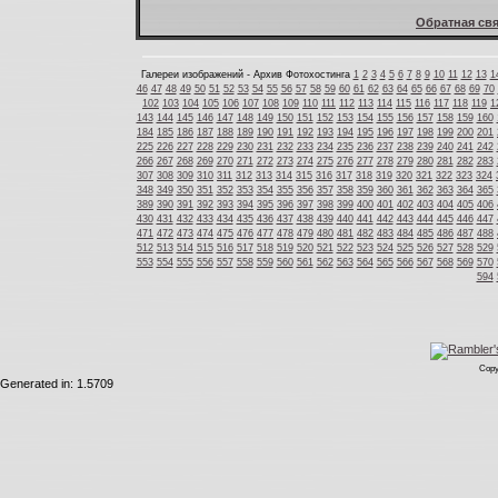
Обратная свя
Галереи изображений - Архив Фотохостинга
1
2
3
4
5
6
7
8
9
10
11
12
13
1
46
47
48
49
50
51
52
53
54
55
56
57
58
59
60
61
62
63
64
65
66
67
68
69
70
102
103
104
105
106
107
108
109
110
111
112
113
114
115
116
117
118
119
1
143
144
145
146
147
148
149
150
151
152
153
154
155
156
157
158
159
160
184
185
186
187
188
189
190
191
192
193
194
195
196
197
198
199
200
201
225
226
227
228
229
230
231
232
233
234
235
236
237
238
239
240
241
242
266
267
268
269
270
271
272
273
274
275
276
277
278
279
280
281
282
283
307
308
309
310
311
312
313
314
315
316
317
318
319
320
321
322
323
324
348
349
350
351
352
353
354
355
356
357
358
359
360
361
362
363
364
365
389
390
391
392
393
394
395
396
397
398
399
400
401
402
403
404
405
406
430
431
432
433
434
435
436
437
438
439
440
441
442
443
444
445
446
447
471
472
473
474
475
476
477
478
479
480
481
482
483
484
485
486
487
488
512
513
514
515
516
517
518
519
520
521
522
523
524
525
526
527
528
529
553
554
555
556
557
558
559
560
561
562
563
564
565
566
567
568
569
570
594
Copy
Generated in: 1.5709