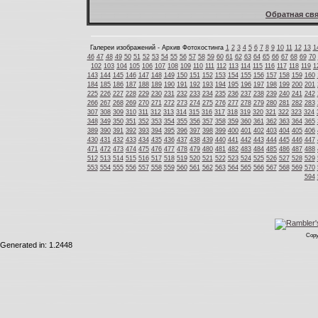
Обратная свя
Галереи изображений - Архив Фотохостинга
1
2
3
4
5
6
7
8
9
10
11
12
13
1
46
47
48
49
50
51
52
53
54
55
56
57
58
59
60
61
62
63
64
65
66
67
68
69
70
102
103
104
105
106
107
108
109
110
111
112
113
114
115
116
117
118
119
1
143
144
145
146
147
148
149
150
151
152
153
154
155
156
157
158
159
160
184
185
186
187
188
189
190
191
192
193
194
195
196
197
198
199
200
201
225
226
227
228
229
230
231
232
233
234
235
236
237
238
239
240
241
242
266
267
268
269
270
271
272
273
274
275
276
277
278
279
280
281
282
283
307
308
309
310
311
312
313
314
315
316
317
318
319
320
321
322
323
324
348
349
350
351
352
353
354
355
356
357
358
359
360
361
362
363
364
365
389
390
391
392
393
394
395
396
397
398
399
400
401
402
403
404
405
406
430
431
432
433
434
435
436
437
438
439
440
441
442
443
444
445
446
447
471
472
473
474
475
476
477
478
479
480
481
482
483
484
485
486
487
488
512
513
514
515
516
517
518
519
520
521
522
523
524
525
526
527
528
529
553
554
555
556
557
558
559
560
561
562
563
564
565
566
567
568
569
570
594
Copy
Generated in: 1.2448