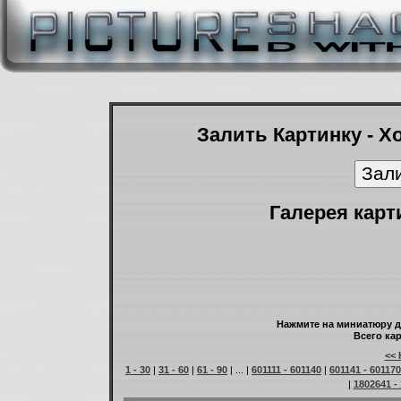
Залить Картинку - Х
Галерея карт
Нажмите на миниатюру д
Всего кар
<< 
1 - 30
|
31 - 60
|
61 - 90
| ... |
601111 - 601140
|
601141 - 601170
|
1802641 -