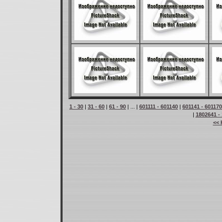
1 - 30
|
31 - 60
|
61 - 90
| ... |
601111 - 601140
|
601141 - 601170
|
1802641 -
<< 