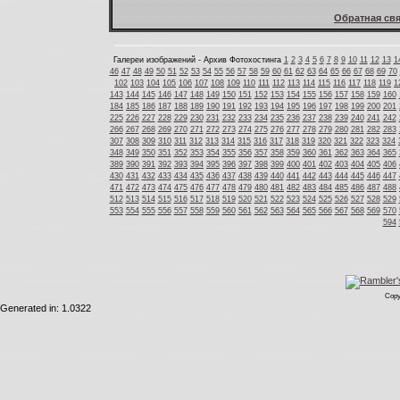
Обратная свя
Галереи изображений - Архив Фотохостинга
1
2
3
4
5
6
7
8
9
10
11
12
13
1
46
47
48
49
50
51
52
53
54
55
56
57
58
59
60
61
62
63
64
65
66
67
68
69
70
102
103
104
105
106
107
108
109
110
111
112
113
114
115
116
117
118
119
1
143
144
145
146
147
148
149
150
151
152
153
154
155
156
157
158
159
160
184
185
186
187
188
189
190
191
192
193
194
195
196
197
198
199
200
201
225
226
227
228
229
230
231
232
233
234
235
236
237
238
239
240
241
242
266
267
268
269
270
271
272
273
274
275
276
277
278
279
280
281
282
283
307
308
309
310
311
312
313
314
315
316
317
318
319
320
321
322
323
324
348
349
350
351
352
353
354
355
356
357
358
359
360
361
362
363
364
365
389
390
391
392
393
394
395
396
397
398
399
400
401
402
403
404
405
406
430
431
432
433
434
435
436
437
438
439
440
441
442
443
444
445
446
447
471
472
473
474
475
476
477
478
479
480
481
482
483
484
485
486
487
488
512
513
514
515
516
517
518
519
520
521
522
523
524
525
526
527
528
529
553
554
555
556
557
558
559
560
561
562
563
564
565
566
567
568
569
570
594
Copy
Generated in: 1.0322