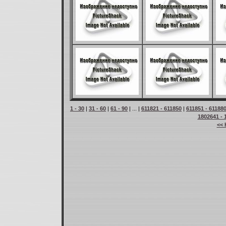
1 - 30
|
31 - 60
|
61 - 90
| ... |
611821 - 611850
|
611851 - 61188
1802641 - 
<< 