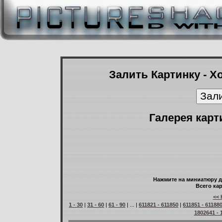
Залить Картинку - Х
Галерея карт
Нажмите на миниатюру д
Всего кар
<< 
1 - 30
|
31 - 60
|
61 - 90
| ... |
611821 - 611850
|
611851 - 61188
1802641 - 