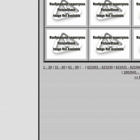
1 - 30
|
31 - 60
|
61 - 90
| ... |
621001 - 621030
|
621031 - 62106
|
1802641 -
<< 