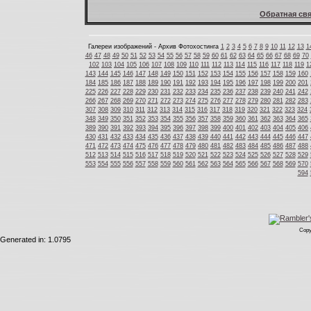
Обратная свя
Галереи изображений - Архив Фотохостинга
1
2
3
4
5
6
7
8
9
10
11
12
13
1
46
47
48
49
50
51
52
53
54
55
56
57
58
59
60
61
62
63
64
65
66
67
68
69
70
102
103
104
105
106
107
108
109
110
111
112
113
114
115
116
117
118
119
1
143
144
145
146
147
148
149
150
151
152
153
154
155
156
157
158
159
160
184
185
186
187
188
189
190
191
192
193
194
195
196
197
198
199
200
201
225
226
227
228
229
230
231
232
233
234
235
236
237
238
239
240
241
242
266
267
268
269
270
271
272
273
274
275
276
277
278
279
280
281
282
283
307
308
309
310
311
312
313
314
315
316
317
318
319
320
321
322
323
324
348
349
350
351
352
353
354
355
356
357
358
359
360
361
362
363
364
365
389
390
391
392
393
394
395
396
397
398
399
400
401
402
403
404
405
406
430
431
432
433
434
435
436
437
438
439
440
441
442
443
444
445
446
447
471
472
473
474
475
476
477
478
479
480
481
482
483
484
485
486
487
488
512
513
514
515
516
517
518
519
520
521
522
523
524
525
526
527
528
529
553
554
555
556
557
558
559
560
561
562
563
564
565
566
567
568
569
570
594
Copy
Generated in: 1.0795