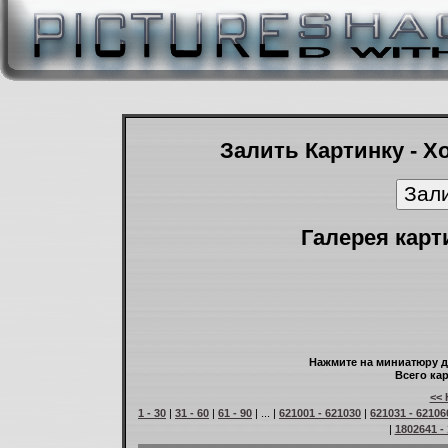
Залить Картинку - Х
Галерея карт
Нажмите на миниатюру д
Всего кар
<< 
1 - 30
|
31 - 60
|
61 - 90
| ... |
621001 - 621030
|
621031 - 62106
|
1802641 -