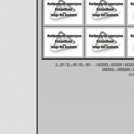
1 - 30
|
31 - 60
|
61 - 90
| ... |
621601 - 621630
|
62163
1802611 - 1802640
|
<< 