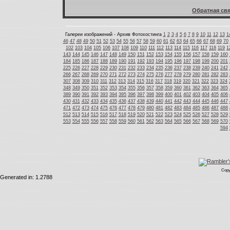
Обратная свя
Галереи изображений - Архив Фотохостинга
1
2
3
4
5
6
7
8
9
10
11
12
13
1
46
47
48
49
50
51
52
53
54
55
56
57
58
59
60
61
62
63
64
65
66
67
68
69
70
102
103
104
105
106
107
108
109
110
111
112
113
114
115
116
117
118
119
1
143
144
145
146
147
148
149
150
151
152
153
154
155
156
157
158
159
160
184
185
186
187
188
189
190
191
192
193
194
195
196
197
198
199
200
201
225
226
227
228
229
230
231
232
233
234
235
236
237
238
239
240
241
242
266
267
268
269
270
271
272
273
274
275
276
277
278
279
280
281
282
283
307
308
309
310
311
312
313
314
315
316
317
318
319
320
321
322
323
324
348
349
350
351
352
353
354
355
356
357
358
359
360
361
362
363
364
365
389
390
391
392
393
394
395
396
397
398
399
400
401
402
403
404
405
406
430
431
432
433
434
435
436
437
438
439
440
441
442
443
444
445
446
447
471
472
473
474
475
476
477
478
479
480
481
482
483
484
485
486
487
488
512
513
514
515
516
517
518
519
520
521
522
523
524
525
526
527
528
529
553
554
555
556
557
558
559
560
561
562
563
564
565
566
567
568
569
570
594
Copy
Generated in: 1.2788