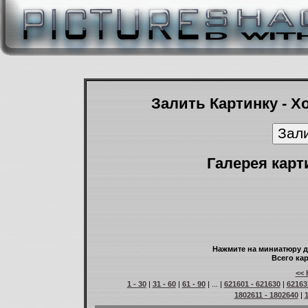
Залить Картинку - Х
Галерея карт
Нажмите на миниатюру д
Всего кар
<< 
1 - 30
|
31 - 60
|
61 - 90
| ... |
621601 - 621630
|
62163
1802611 - 1802640
|