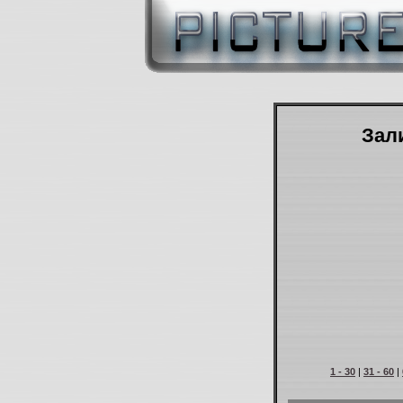
Зали
1 - 30
|
31 - 60
|