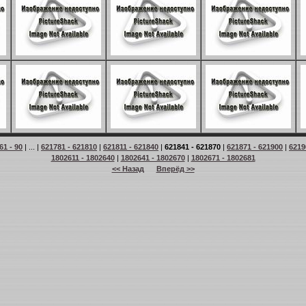
61 - 90
| ... |
621781 - 621810
|
621811 - 621840
|
621841 - 621870
|
621871 - 621900
|
6219
1802611 - 1802640
|
1802641 - 1802670
|
1802671 - 1802681
<< Назад
Вперёд >>