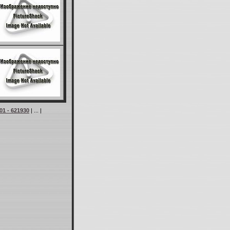
01 - 621930
| ... |