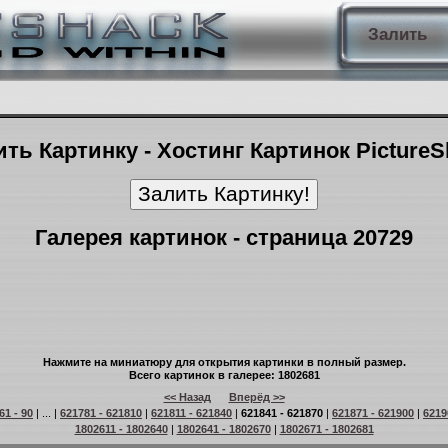
Залить
ть Картинку - Хостинг Картинок Picture
Галерея картинок - страница 20729
Нажмите на миниатюру для открытия картинки в полный размер.
Всего картинок в галерее: 1802681
<< Назад
Вперёд >>
61 - 90
| ... |
621781 - 621810
|
621811 - 621840
|
621841 - 621870
|
621871 - 621900
|
6219
1802611 - 1802640
|
1802641 - 1802670
|
1802671 - 1802681