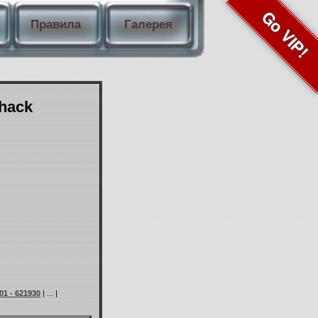
Go VIP!
Правила
Галерея
Shack
01 - 621930
| ... |