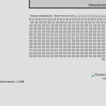
Обратная свя
Галереи изображений - Архив Фотохостинга
1
2
3
4
5
6
7
8
9
10
11
12
13
1
46
47
48
49
50
51
52
53
54
55
56
57
58
59
60
61
62
63
64
65
66
67
68
69
70
102
103
104
105
106
107
108
109
110
111
112
113
114
115
116
117
118
119
1
143
144
145
146
147
148
149
150
151
152
153
154
155
156
157
158
159
160
184
185
186
187
188
189
190
191
192
193
194
195
196
197
198
199
200
201
225
226
227
228
229
230
231
232
233
234
235
236
237
238
239
240
241
242
266
267
268
269
270
271
272
273
274
275
276
277
278
279
280
281
282
283
307
308
309
310
311
312
313
314
315
316
317
318
319
320
321
322
323
324
348
349
350
351
352
353
354
355
356
357
358
359
360
361
362
363
364
365
389
390
391
392
393
394
395
396
397
398
399
400
401
402
403
404
405
406
430
431
432
433
434
435
436
437
438
439
440
441
442
443
444
445
446
447
471
472
473
474
475
476
477
478
479
480
481
482
483
484
485
486
487
488
512
513
514
515
516
517
518
519
520
521
522
523
524
525
526
527
528
529
553
554
555
556
557
558
559
560
561
562
563
564
565
566
567
568
569
570
594
Copy
Generated in: 1.3388