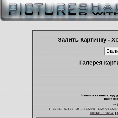
Залить Картинку - Х
Галерея карт
Нажмите на миниатюру д
Всего кар
<< 
1 - 30
|
31 - 60
|
61 - 90
| ... |
622441 - 622470
|
62247
1802611 - 1802640
|