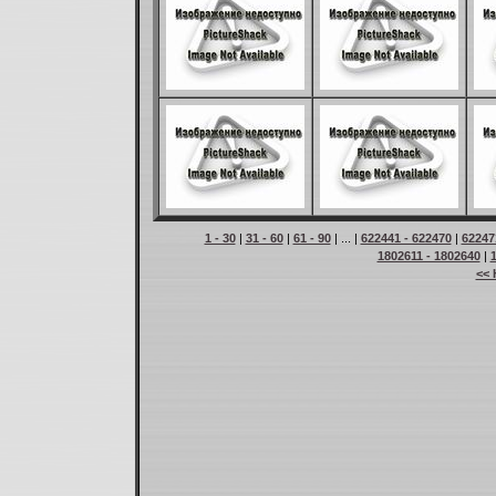
1 - 30
|
31 - 60
|
61 - 90
| ... |
622441 - 622470
|
62247
1802611 - 1802640
|
<< 