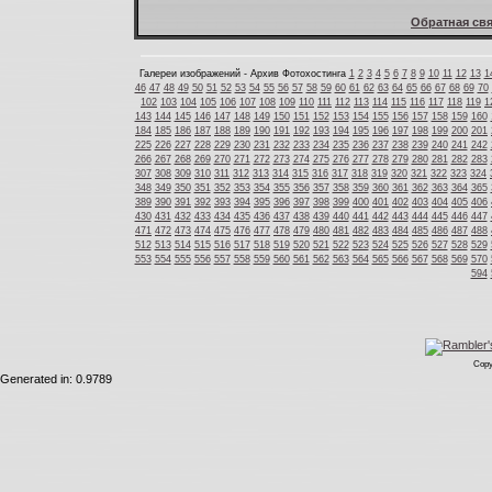
Обратная свя
Галереи изображений - Архив Фотохостинга
1
2
3
4
5
6
7
8
9
10
11
12
13
1
46
47
48
49
50
51
52
53
54
55
56
57
58
59
60
61
62
63
64
65
66
67
68
69
70
102
103
104
105
106
107
108
109
110
111
112
113
114
115
116
117
118
119
1
143
144
145
146
147
148
149
150
151
152
153
154
155
156
157
158
159
160
184
185
186
187
188
189
190
191
192
193
194
195
196
197
198
199
200
201
225
226
227
228
229
230
231
232
233
234
235
236
237
238
239
240
241
242
266
267
268
269
270
271
272
273
274
275
276
277
278
279
280
281
282
283
307
308
309
310
311
312
313
314
315
316
317
318
319
320
321
322
323
324
348
349
350
351
352
353
354
355
356
357
358
359
360
361
362
363
364
365
389
390
391
392
393
394
395
396
397
398
399
400
401
402
403
404
405
406
430
431
432
433
434
435
436
437
438
439
440
441
442
443
444
445
446
447
471
472
473
474
475
476
477
478
479
480
481
482
483
484
485
486
487
488
512
513
514
515
516
517
518
519
520
521
522
523
524
525
526
527
528
529
553
554
555
556
557
558
559
560
561
562
563
564
565
566
567
568
569
570
594
Copy
Generated in: 0.9789