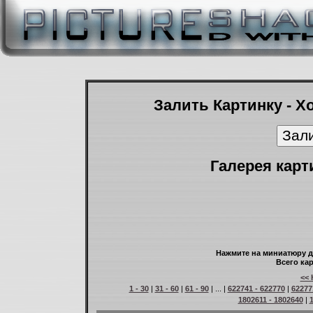
Залить Картинку - Х
Галерея карт
Нажмите на миниатюру д
Всего кар
<< 
1 - 30
|
31 - 60
|
61 - 90
| ... |
622741 - 622770
|
62277
1802611 - 1802640
|