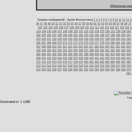
Обратная свя
Галереи изображений - Архив Фотохостинга
1
2
3
4
5
6
7
8
9
10
11
12
13
1
46
47
48
49
50
51
52
53
54
55
56
57
58
59
60
61
62
63
64
65
66
67
68
69
70
102
103
104
105
106
107
108
109
110
111
112
113
114
115
116
117
118
119
1
143
144
145
146
147
148
149
150
151
152
153
154
155
156
157
158
159
160
184
185
186
187
188
189
190
191
192
193
194
195
196
197
198
199
200
201
225
226
227
228
229
230
231
232
233
234
235
236
237
238
239
240
241
242
266
267
268
269
270
271
272
273
274
275
276
277
278
279
280
281
282
283
307
308
309
310
311
312
313
314
315
316
317
318
319
320
321
322
323
324
348
349
350
351
352
353
354
355
356
357
358
359
360
361
362
363
364
365
389
390
391
392
393
394
395
396
397
398
399
400
401
402
403
404
405
406
430
431
432
433
434
435
436
437
438
439
440
441
442
443
444
445
446
447
471
472
473
474
475
476
477
478
479
480
481
482
483
484
485
486
487
488
512
513
514
515
516
517
518
519
520
521
522
523
524
525
526
527
528
529
553
554
555
556
557
558
559
560
561
562
563
564
565
566
567
568
569
570
594
Copy
Generated in: 1.1288