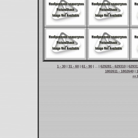
1 - 30
|
31 - 60
|
61 - 90
| ... |
629281 - 629310
|
62931
1802611 - 1802640
|
<< 