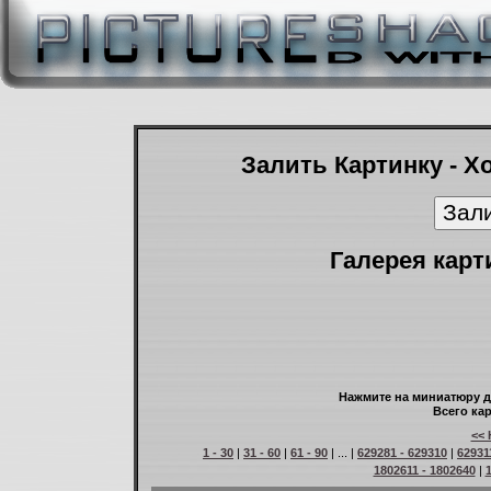
Залить Картинку - Х
Галерея карт
Нажмите на миниатюру д
Всего кар
<< 
1 - 30
|
31 - 60
|
61 - 90
| ... |
629281 - 629310
|
62931
1802611 - 1802640
|