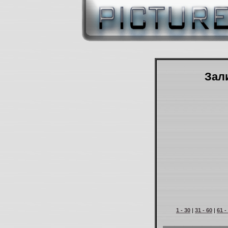
Зали
1 - 30
|
31 - 60
|
61 -