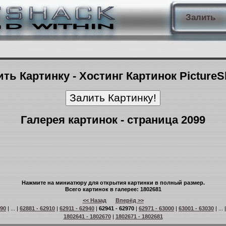
Залить
ть Картинку - Хостинг Картинок Picture
Галерея картинок - страница 2099
Нажмите на миниатюру для открытия картинки в полный размер.
Всего картинок в галерее: 1802681
<< Назад
Вперёд >>
 90
| ... |
62881 - 62910
|
62911 - 62940
|
62941 - 62970
|
62971 - 63000
|
63001 - 63030
| ... 
1802641 - 1802670
|
1802671 - 1802681