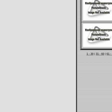
1 - 30
|
31 - 60
|
61 -