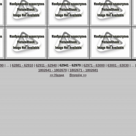
 90
| ... |
62881 - 62910
|
62911 - 62940
|
62941 - 62970
|
62971 - 63000
|
63001 - 63030
| ... 
1802641 - 1802670
|
1802671 - 1802681
<< Назад
Вперёд >>