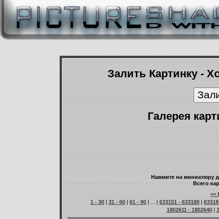
Залить Картинку - Х
Галерея карт
Нажмите на миниатюру д
Всего кар
<< 
1 - 30
|
31 - 60
|
61 - 90
| ... |
633151 - 633180
|
63318
1802611 - 1802640
|