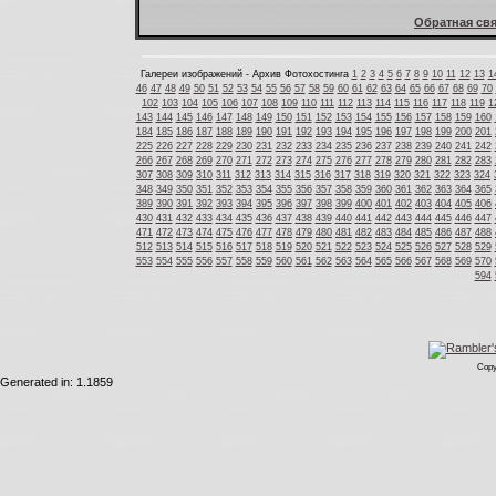
Обратная свя
Галереи изображений - Архив Фотохостинга
1
2
3
4
5
6
7
8
9
10
11
12
13
1
46
47
48
49
50
51
52
53
54
55
56
57
58
59
60
61
62
63
64
65
66
67
68
69
70
102
103
104
105
106
107
108
109
110
111
112
113
114
115
116
117
118
119
1
143
144
145
146
147
148
149
150
151
152
153
154
155
156
157
158
159
160
184
185
186
187
188
189
190
191
192
193
194
195
196
197
198
199
200
201
225
226
227
228
229
230
231
232
233
234
235
236
237
238
239
240
241
242
266
267
268
269
270
271
272
273
274
275
276
277
278
279
280
281
282
283
307
308
309
310
311
312
313
314
315
316
317
318
319
320
321
322
323
324
348
349
350
351
352
353
354
355
356
357
358
359
360
361
362
363
364
365
389
390
391
392
393
394
395
396
397
398
399
400
401
402
403
404
405
406
430
431
432
433
434
435
436
437
438
439
440
441
442
443
444
445
446
447
471
472
473
474
475
476
477
478
479
480
481
482
483
484
485
486
487
488
512
513
514
515
516
517
518
519
520
521
522
523
524
525
526
527
528
529
553
554
555
556
557
558
559
560
561
562
563
564
565
566
567
568
569
570
594
Copy
Generated in: 1.1859