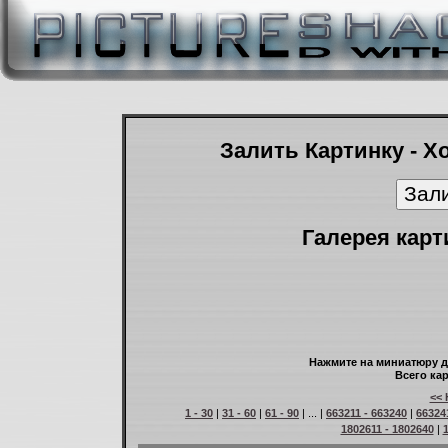
Залить Картинку - Х
Галерея карт
Нажмите на миниатюру д
Всего кар
<< 
1 - 30
|
31 - 60
|
61 - 90
| ... |
663211 - 663240
|
66324
1802611 - 1802640
|