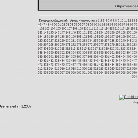
Обратная свя
Галереи изображений - Архив Фотохостинга
1
2
3
4
5
6
7
8
9
10
11
12
13
1
46
47
48
49
50
51
52
53
54
55
56
57
58
59
60
61
62
63
64
65
66
67
68
69
70
102
103
104
105
106
107
108
109
110
111
112
113
114
115
116
117
118
119
1
143
144
145
146
147
148
149
150
151
152
153
154
155
156
157
158
159
160
184
185
186
187
188
189
190
191
192
193
194
195
196
197
198
199
200
201
225
226
227
228
229
230
231
232
233
234
235
236
237
238
239
240
241
242
266
267
268
269
270
271
272
273
274
275
276
277
278
279
280
281
282
283
307
308
309
310
311
312
313
314
315
316
317
318
319
320
321
322
323
324
348
349
350
351
352
353
354
355
356
357
358
359
360
361
362
363
364
365
389
390
391
392
393
394
395
396
397
398
399
400
401
402
403
404
405
406
430
431
432
433
434
435
436
437
438
439
440
441
442
443
444
445
446
447
471
472
473
474
475
476
477
478
479
480
481
482
483
484
485
486
487
488
512
513
514
515
516
517
518
519
520
521
522
523
524
525
526
527
528
529
553
554
555
556
557
558
559
560
561
562
563
564
565
566
567
568
569
570
594
Copy
Generated in: 1.2337