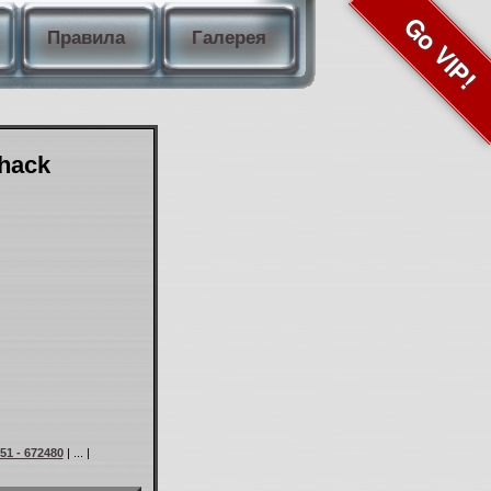
Go VIP!
Правила
Галерея
Shack
51 - 672480
| ... |