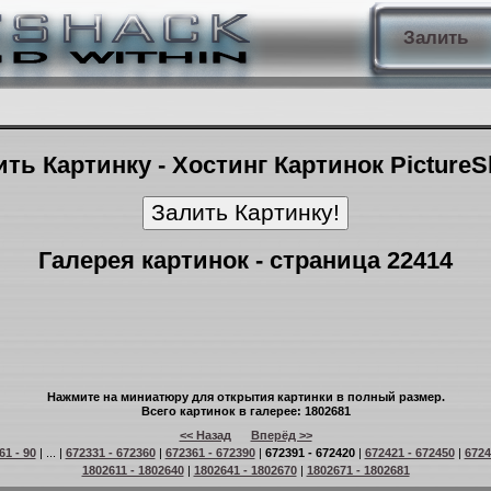
Залить
ть Картинку - Хостинг Картинок Picture
Галерея картинок - страница 22414
Нажмите на миниатюру для открытия картинки в полный размер.
Всего картинок в галерее: 1802681
<< Назад
Вперёд >>
61 - 90
| ... |
672331 - 672360
|
672361 - 672390
|
672391 - 672420
|
672421 - 672450
|
6724
1802611 - 1802640
|
1802641 - 1802670
|
1802671 - 1802681