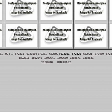
61 - 90
| ... |
672331 - 672360
|
672361 - 672390
|
672391 - 672420
|
672421 - 672450
|
6724
1802611 - 1802640
|
1802641 - 1802670
|
1802671 - 1802681
<< Назад
Вперёд >>