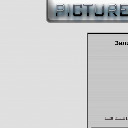
Зали
1 - 30
|
31 - 60
|