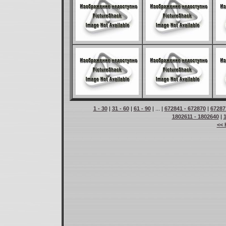
1 - 30
|
31 - 60
|
61 - 90
| ... |
672841 - 672870
|
67287
1802611 - 1802640
|
<< 