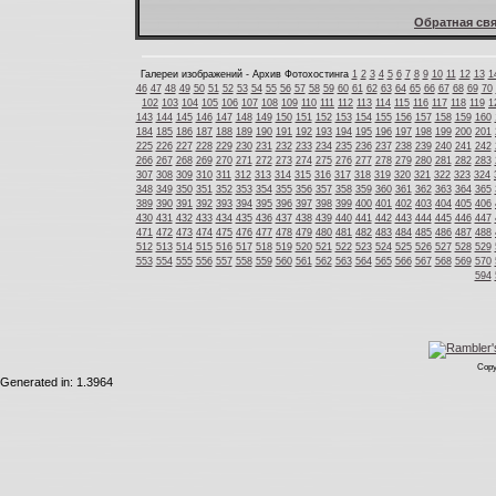
Обратная свя
Галереи изображений - Архив Фотохостинга
1
2
3
4
5
6
7
8
9
10
11
12
13
1
46
47
48
49
50
51
52
53
54
55
56
57
58
59
60
61
62
63
64
65
66
67
68
69
70
102
103
104
105
106
107
108
109
110
111
112
113
114
115
116
117
118
119
1
143
144
145
146
147
148
149
150
151
152
153
154
155
156
157
158
159
160
184
185
186
187
188
189
190
191
192
193
194
195
196
197
198
199
200
201
225
226
227
228
229
230
231
232
233
234
235
236
237
238
239
240
241
242
266
267
268
269
270
271
272
273
274
275
276
277
278
279
280
281
282
283
307
308
309
310
311
312
313
314
315
316
317
318
319
320
321
322
323
324
348
349
350
351
352
353
354
355
356
357
358
359
360
361
362
363
364
365
389
390
391
392
393
394
395
396
397
398
399
400
401
402
403
404
405
406
430
431
432
433
434
435
436
437
438
439
440
441
442
443
444
445
446
447
471
472
473
474
475
476
477
478
479
480
481
482
483
484
485
486
487
488
512
513
514
515
516
517
518
519
520
521
522
523
524
525
526
527
528
529
553
554
555
556
557
558
559
560
561
562
563
564
565
566
567
568
569
570
594
Copy
Generated in: 1.3964