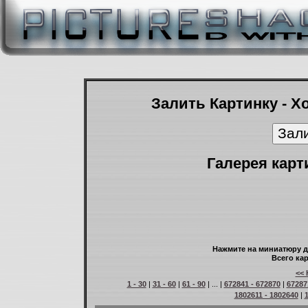
Залить Картинку - Х
Галерея карт
Нажмите на миниатюру д
Всего кар
<< 
1 - 30
|
31 - 60
|
61 - 90
| ... |
672841 - 672870
|
67287
1802611 - 1802640
|