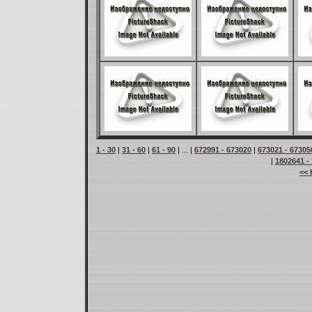
1 - 30
|
31 - 60
|
61 - 90
| ... |
672991 - 673020
|
673021 - 67305
|
1802641 -
<< 