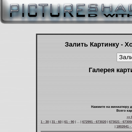
Залить Картинку - Х
Галерея карт
Нажмите на миниатюру д
Всего кар
<< 
1 - 30
|
31 - 60
|
61 - 90
| ... |
672991 - 673020
|
673021 - 67305
|
1802641 -