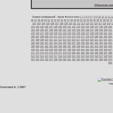
Обратная свя
Галереи изображений - Архив Фотохостинга
1
2
3
4
5
6
7
8
9
10
11
12
13
1
46
47
48
49
50
51
52
53
54
55
56
57
58
59
60
61
62
63
64
65
66
67
68
69
70
102
103
104
105
106
107
108
109
110
111
112
113
114
115
116
117
118
119
1
143
144
145
146
147
148
149
150
151
152
153
154
155
156
157
158
159
160
184
185
186
187
188
189
190
191
192
193
194
195
196
197
198
199
200
201
225
226
227
228
229
230
231
232
233
234
235
236
237
238
239
240
241
242
266
267
268
269
270
271
272
273
274
275
276
277
278
279
280
281
282
283
307
308
309
310
311
312
313
314
315
316
317
318
319
320
321
322
323
324
348
349
350
351
352
353
354
355
356
357
358
359
360
361
362
363
364
365
389
390
391
392
393
394
395
396
397
398
399
400
401
402
403
404
405
406
430
431
432
433
434
435
436
437
438
439
440
441
442
443
444
445
446
447
471
472
473
474
475
476
477
478
479
480
481
482
483
484
485
486
487
488
512
513
514
515
516
517
518
519
520
521
522
523
524
525
526
527
528
529
553
554
555
556
557
558
559
560
561
562
563
564
565
566
567
568
569
570
594
Copy
Generated in: 1.0867