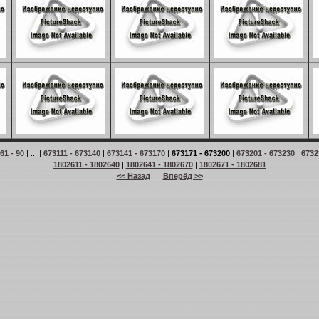
61 - 90
| ... |
673111 - 673140
|
673141 - 673170
|
673171 - 673200
|
673201 - 673230
|
6732
1802611 - 1802640
|
1802641 - 1802670
|
1802671 - 1802681
<< Назад
Вперёд >>