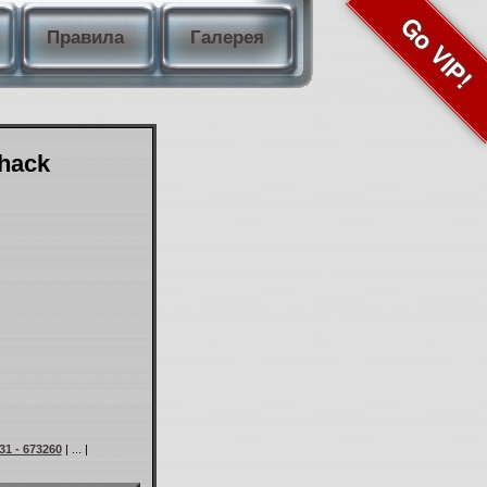
Go VIP!
Правила
Галерея
Shack
31 - 673260
| ... |