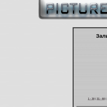
Зали
1 - 30
|
31 - 60
|