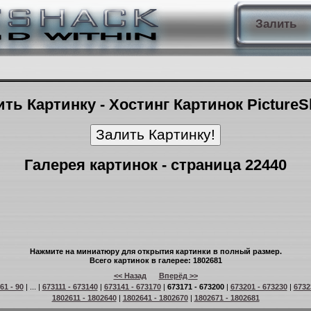
Залить
ть Картинку - Хостинг Картинок Picture
Галерея картинок - страница 22440
Нажмите на миниатюру для открытия картинки в полный размер.
Всего картинок в галерее: 1802681
<< Назад
Вперёд >>
61 - 90
| ... |
673111 - 673140
|
673141 - 673170
|
673171 - 673200
|
673201 - 673230
|
6732
1802611 - 1802640
|
1802641 - 1802670
|
1802671 - 1802681