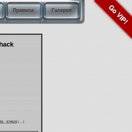
Go VIP!
Правила
Галерея
Shack
81 - 674610
| ... |