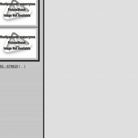
81 - 674610
| ... |