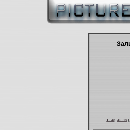
Зали
1 - 30
|
31 - 60
|