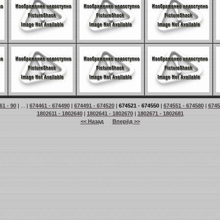
61 - 90
| ... |
674461 - 674490
|
674491 - 674520
|
674521 - 674550
|
674551 - 674580
|
6745
1802611 - 1802640
|
1802641 - 1802670
|
1802671 - 1802681
<< Назад
Вперёд >>