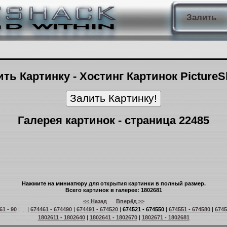
Залить
ть Картинку - Хостинг Картинок Picture
Галерея картинок - страница 22485
Нажмите на миниатюру для открытия картинки в полный размер.
Всего картинок в галерее: 1802681
<< Назад
Вперёд >>
61 - 90
| ... |
674461 - 674490
|
674491 - 674520
|
674521 - 674550
|
674551 - 674580
|
6745
1802611 - 1802640
|
1802641 - 1802670
|
1802671 - 1802681