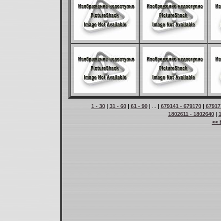
1 - 30
|
31 - 60
|
61 - 90
| ... |
679141 - 679170
|
67917
1802611 - 1802640
|
<< 