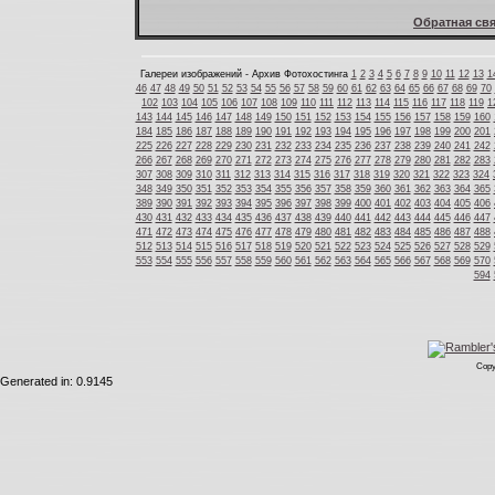
Обратная свя
Галереи изображений - Архив Фотохостинга
1
2
3
4
5
6
7
8
9
10
11
12
13
1
46
47
48
49
50
51
52
53
54
55
56
57
58
59
60
61
62
63
64
65
66
67
68
69
70
102
103
104
105
106
107
108
109
110
111
112
113
114
115
116
117
118
119
1
143
144
145
146
147
148
149
150
151
152
153
154
155
156
157
158
159
160
184
185
186
187
188
189
190
191
192
193
194
195
196
197
198
199
200
201
225
226
227
228
229
230
231
232
233
234
235
236
237
238
239
240
241
242
266
267
268
269
270
271
272
273
274
275
276
277
278
279
280
281
282
283
307
308
309
310
311
312
313
314
315
316
317
318
319
320
321
322
323
324
348
349
350
351
352
353
354
355
356
357
358
359
360
361
362
363
364
365
389
390
391
392
393
394
395
396
397
398
399
400
401
402
403
404
405
406
430
431
432
433
434
435
436
437
438
439
440
441
442
443
444
445
446
447
471
472
473
474
475
476
477
478
479
480
481
482
483
484
485
486
487
488
512
513
514
515
516
517
518
519
520
521
522
523
524
525
526
527
528
529
553
554
555
556
557
558
559
560
561
562
563
564
565
566
567
568
569
570
594
Copy
Generated in: 0.9145