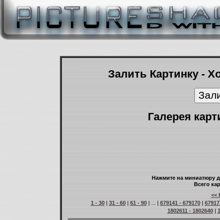
Залить Картинку - Х
Галерея карт
Нажмите на миниатюру д
Всего кар
<< 
1 - 30
|
31 - 60
|
61 - 90
| ... |
679141 - 679170
|
67917
1802611 - 1802640
|