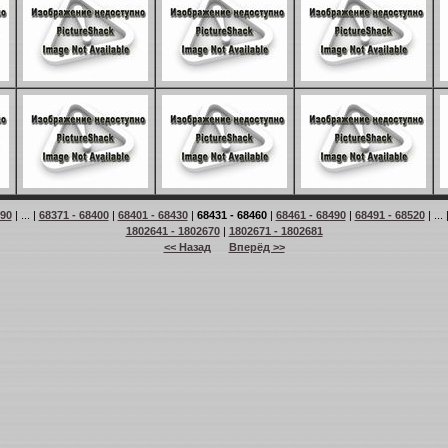
 90
| ... |
68371 - 68400
|
68401 - 68430
|
68431 - 68460
|
68461 - 68490
|
68491 - 68520
| ... 
1802641 - 1802670
|
1802671 - 1802681
<< Назад
Вперёд >>