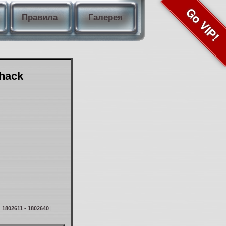
Go VIP!
Правила
Галерея
Shack
|
1802611 - 1802640
|