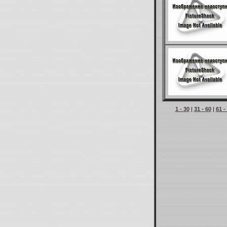
1 - 30
|
31 - 60
|
61 -