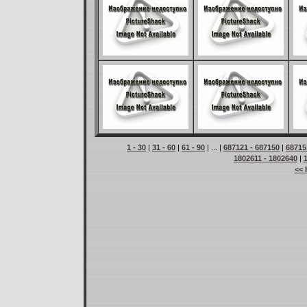
1 - 30
|
31 - 60
|
61 - 90
| ... |
687121 - 687150
|
68715
1802611 - 1802640
|
<< 