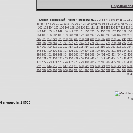
Обратная свя
Галереи изображений - Архив Фотохостинга
1
2
3
4
5
6
7
8
9
10
11
12
13
1
46
47
48
49
50
51
52
53
54
55
56
57
58
59
60
61
62
63
64
65
66
67
68
69
70
102
103
104
105
106
107
108
109
110
111
112
113
114
115
116
117
118
119
1
143
144
145
146
147
148
149
150
151
152
153
154
155
156
157
158
159
160
184
185
186
187
188
189
190
191
192
193
194
195
196
197
198
199
200
201
225
226
227
228
229
230
231
232
233
234
235
236
237
238
239
240
241
242
266
267
268
269
270
271
272
273
274
275
276
277
278
279
280
281
282
283
307
308
309
310
311
312
313
314
315
316
317
318
319
320
321
322
323
324
348
349
350
351
352
353
354
355
356
357
358
359
360
361
362
363
364
365
389
390
391
392
393
394
395
396
397
398
399
400
401
402
403
404
405
406
430
431
432
433
434
435
436
437
438
439
440
441
442
443
444
445
446
447
471
472
473
474
475
476
477
478
479
480
481
482
483
484
485
486
487
488
512
513
514
515
516
517
518
519
520
521
522
523
524
525
526
527
528
529
553
554
555
556
557
558
559
560
561
562
563
564
565
566
567
568
569
570
594
Copy
Generated in: 1.0503