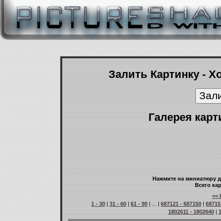
Залить Картинку - Х
Галерея карт
Нажмите на миниатюру д
Всего кар
<< 
1 - 30
|
31 - 60
|
61 - 90
| ... |
687121 - 687150
|
68715
1802611 - 1802640
|