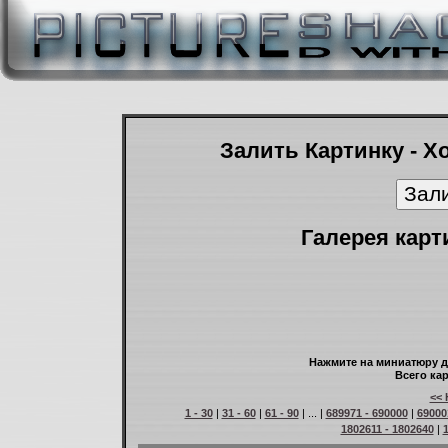
Залить Картинку - Х
Галерея карт
Нажмите на миниатюру д
Всего кар
<< 
1 - 30
|
31 - 60
|
61 - 90
| ... |
689971 - 690000
|
69000
1802611 - 1802640
|