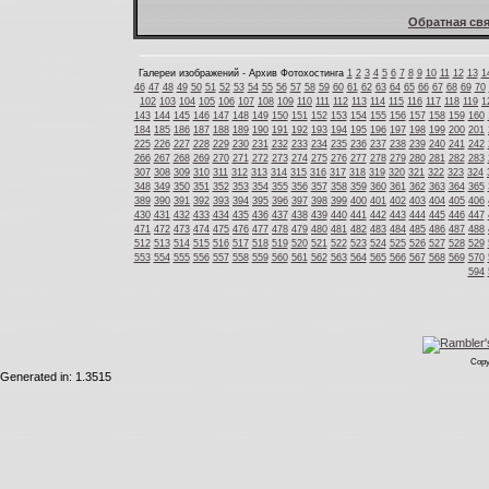
Обратная свя
Галереи изображений - Архив Фотохостинга
1
2
3
4
5
6
7
8
9
10
11
12
13
1
46
47
48
49
50
51
52
53
54
55
56
57
58
59
60
61
62
63
64
65
66
67
68
69
70
102
103
104
105
106
107
108
109
110
111
112
113
114
115
116
117
118
119
1
143
144
145
146
147
148
149
150
151
152
153
154
155
156
157
158
159
160
184
185
186
187
188
189
190
191
192
193
194
195
196
197
198
199
200
201
225
226
227
228
229
230
231
232
233
234
235
236
237
238
239
240
241
242
266
267
268
269
270
271
272
273
274
275
276
277
278
279
280
281
282
283
307
308
309
310
311
312
313
314
315
316
317
318
319
320
321
322
323
324
348
349
350
351
352
353
354
355
356
357
358
359
360
361
362
363
364
365
389
390
391
392
393
394
395
396
397
398
399
400
401
402
403
404
405
406
430
431
432
433
434
435
436
437
438
439
440
441
442
443
444
445
446
447
471
472
473
474
475
476
477
478
479
480
481
482
483
484
485
486
487
488
512
513
514
515
516
517
518
519
520
521
522
523
524
525
526
527
528
529
553
554
555
556
557
558
559
560
561
562
563
564
565
566
567
568
569
570
594
Copy
Generated in: 1.3515