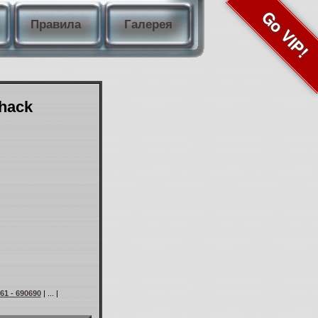
Go VIP!
Правила
Галерея
Shack
61 - 690690
| ... |