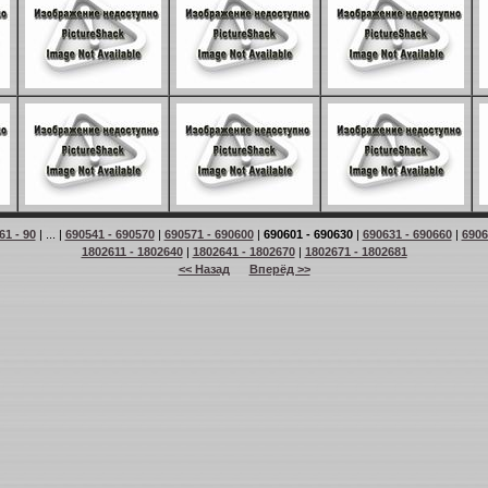
61 - 90
| ... |
690541 - 690570
|
690571 - 690600
|
690601 - 690630
|
690631 - 690660
|
6906
1802611 - 1802640
|
1802641 - 1802670
|
1802671 - 1802681
<< Назад
Вперёд >>