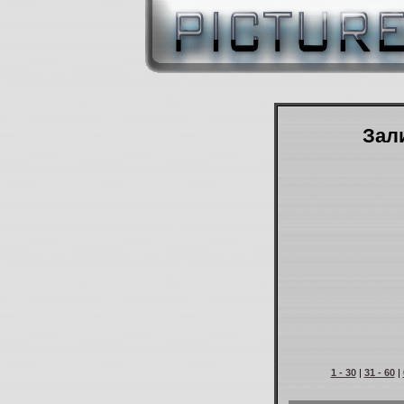
Зали
1 - 30
|
31 - 60
|