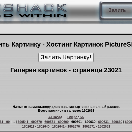
Залить
ть Картинку - Хостинг Картинок Picture
Галерея картинок - страница 23021
Нажмите на миниатюру для открытия картинки в полный размер.
Всего картинок в галерее: 1802681
<< Назад
Вперёд >>
61 - 90
| ... |
690541 - 690570
|
690571 - 690600
|
690601 - 690630
|
690631 - 690660
|
6906
1802611 - 1802640
|
1802641 - 1802670
|
1802671 - 1802681